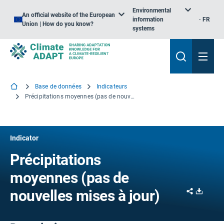
Environmental
An official website of the European
information
FR
Union | How do you know?
systems
Base de données
Indicateurs
Précipitations moyennes (pas de nouvelles mises à jour)
Indicator
Précipitations
moyennes (pas de
Share
Downl
nouvelles mises à jour)