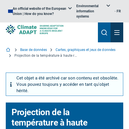
Environmental
An official website of the European
information
FR
Union | How do you know?
systems
Base de données
Cartes, graphiques et jeux de données
Projection de la température à haute résolution et des précipitations corrigées des biais pour l’Europe dans une résolution temporelle quotidienne à partir du modèle climatique régional MPI REMO fondé sur les conditions limites du modèle de circulation mondiale ECHAM5 selon le scénario SRES A1B,
Cet objet a été archivé car son contenu est obsolète.
Vous pouvez toujours y accéder en tant qu'objet
hérité.
Projection de la
température à haute