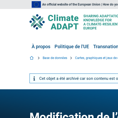
An official website of the European Union | How do y
À propos
Politique de l'UE
Transnationa
Base de données
Cartes, graphiques et jeux d
Cet objet a été archivé car son contenu est 
Modification de l