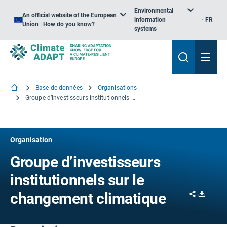
Environmental
An official website of the European
information
FR
Union | How do you know?
systems
Base de données
Organisations
Groupe d’investisseurs institutionnels sur le changement climatique
Organisation
Groupe d’investisseurs
institutionnels sur le
Share
Downl
changement climatique