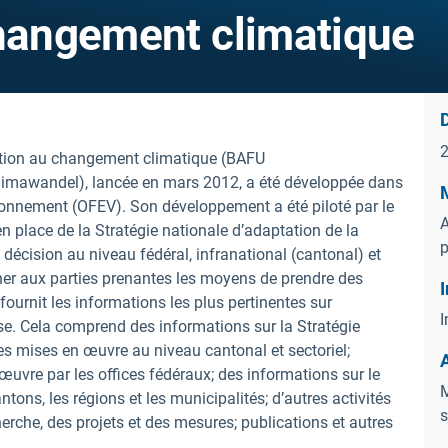
changement climatique
D
tation au changement climatique (BAFU
imawandel), lancée en mars 2012, a été développée dans
M
vironnement (OFEV). Son développement a été piloté par le
A
en place de la Stratégie nationale d’adaptation de la
p
 décision au niveau fédéral, infranational (cantonal) et
onner aux parties prenantes les moyens de prendre des
I
fournit les informations les plus pertinentes sur
I
e. Cela comprend des informations sur la Stratégie
ives mises en œuvre au niveau cantonal et sectoriel;
œuvre par les offices fédéraux; des informations sur le
M
ns, les régions et les municipalités; d’autres activités
s
rche, des projets et des mesures; publications et autres