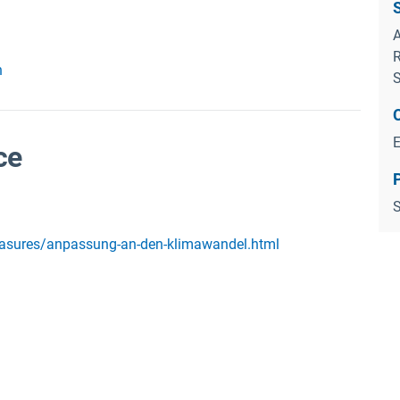
S
A
R
h
S
ce
P
S
asures/anpassung-an-den-klimawandel.html