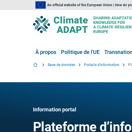
An official website of the European Union | How do y
À propos
Politique de l'UE
Transnationa
Base de données
Portails d'information
Information portal
Plateforme d’inf