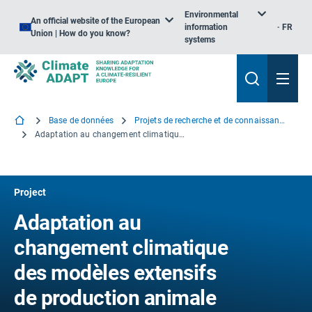
Environmental
An official website of the European
information
FR
Union | How do you know?
systems
Base de données
Projets de recherche et de connaissance
Adaptation au changement climatique des modèles extensifs de production animale en Europe
Project
Adaptation au
changement climatique
des modèles extensifs
de production animale