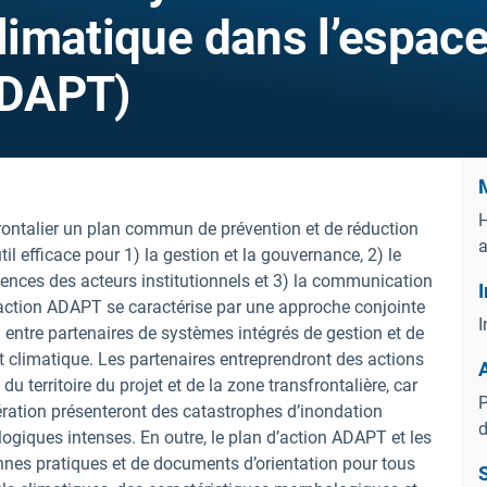
imatique dans l’espac
(ADAPT)
M
H
frontalier un plan commun de prévention et de réduction
il efficace pour 1) la gestion et la gouvernance, 2) le
nces des acteurs institutionnels et 3) la communication
I
n d’action ADAPT se caractérise par une approche conjointe
I
 entre partenaires de systèmes intégrés de gestion et de
t climatique. Les partenaires entreprendront des actions
 du territoire du projet et de la zone transfrontalière, car
P
ration présenteront des catastrophes d’inondation
d
giques intenses. En outre, le plan d’action ADAPT et les
nnes pratiques et de documents d’orientation pour tous
S