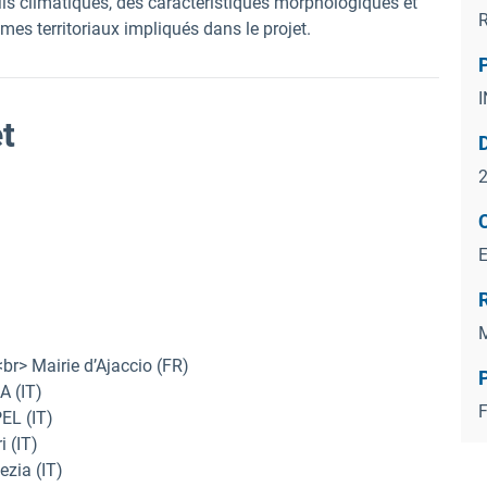
ls climatiques, des caractéristiques morphologiques et
R
es territoriaux impliqués dans le projet.
et
M
r> Mairie d’Ajaccio (FR)
P
A (IT)
F
EL (IT)
 (IT)
zia (IT)