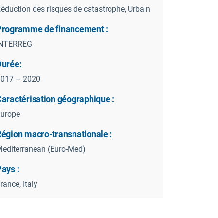
éduction des risques de catastrophe, Urbain
Programme de financement :
INTERREG
Durée:
2017 – 2020
Caractérisation géographique :
Europe
Région macro-transnationale :
editerranean (Euro-Med)
ays :
rance, Italy