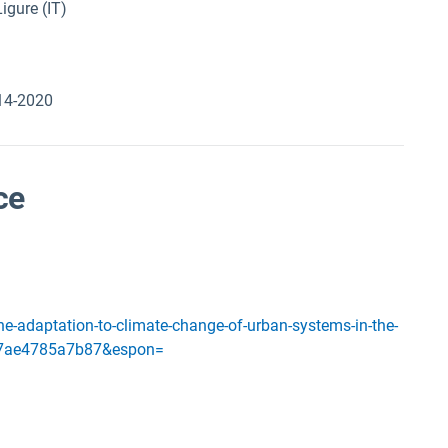
gure (IT)
014-2020
ce
e-adaptation-to-climate-change-of-urban-systems-in-the-
ee7ae4785a7b87&espon=