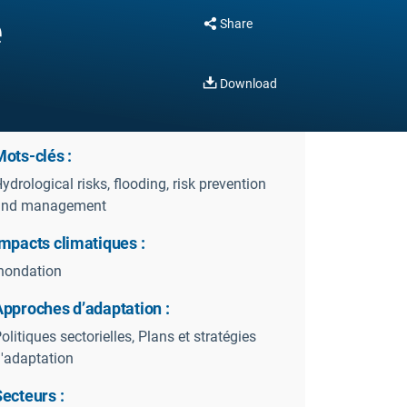
e
Share
Download
ots-clés :
ydrological risks, flooding, risk prevention
and management
mpacts climatiques :
nondation
Approches d’adaptation :
olitiques sectorielles, Plans et stratégies
'adaptation
ecteurs :