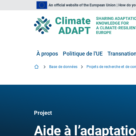
An official website of the European Union | How do y
À propos
Politique de l'UE
Transnationa
Base de données
Project
Aide à l’adaptat