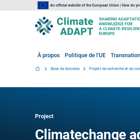
An official website of the European Union | How do y
À propos
Politique de l'UE
Transnationa
Base de données
Project
Climatechange ad