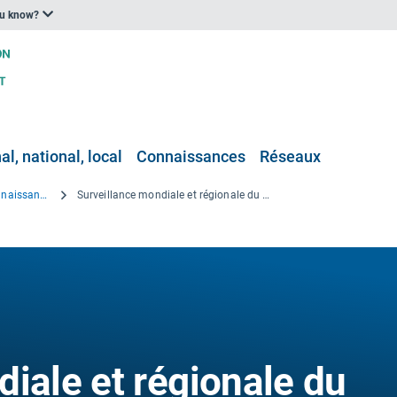
ou know?
l, national, local
Connaissances
Réseaux
Projets de recherche et de connaissance
Surveillance mondiale et régionale du système terrestre (atmosphère) à l’aide de données satellitaires et in situ
iale et régionale du