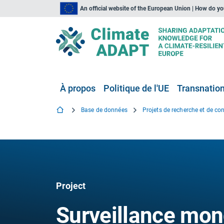
An official website of the European Union | How do y
À propos
Politique de l'UE
Transnationa
Base de données
Project
Surveillance mond