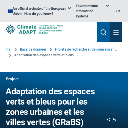
Environmental
An official website of the European
information
FR
Union | How do you know?
systems
Base de données
Projets de recherche et de connaissance
Adaptation des espaces verts et bleus pour les zones urbaines et les villes vertes
Project
Adaptation des espaces
verts et bleus pour les
zones urbaines et les
Share
Downl
villes vertes (GRaBS)