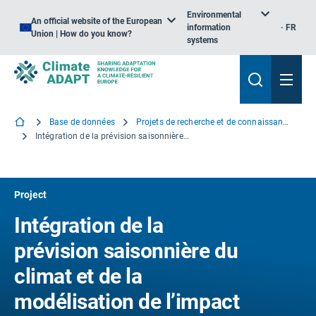
Environmental
An official website of the European
information
FR
Union | How do you know?
systems
Base de données
Projets de recherche et de connaissance
Intégration de la prévision saisonnière du climat et de la modélisation de l’impact sur les écosystèmes en vue d’une adaptation efficace de la gestion des ressources en eau à l’augmentation des phénomènes climatiques extrêmes
Project
Intégration de la
prévision saisonnière du
climat et de la
modélisation de l’impact