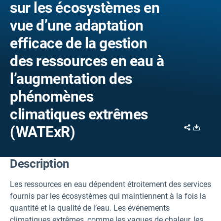
sur les écosystèmes en
vue d’une adaptation
efficace de la gestion
des ressources en eau à
l’augmentation des
phénomènes
climatiques extrêmes
Share
Downl
(WATExR)
Description
Les ressources en eau dépendent étroitement des services
fournis par les écosystèmes qui maintiennent à la fois la
quantité et la qualité de l’eau. Les événements
climatiques extrêmes, comme les vagues de chaleur, les