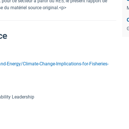
 pour ce secteur à partir du RE5, le présent rapport de
e du matériel source original.<p>
M
G
ce
nd-Energy/Climate-Change-Implications-for-Fisheries-
bility Leadership