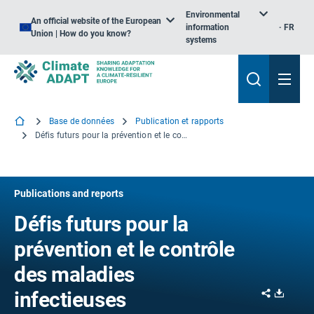
Environmental
An official website of the European
information
FR
Union | How do you know?
systems
Base de données
Publication et rapports
Défis futurs pour la prévention et le contrôle des maladies infectieuses
Publications and reports
Défis futurs pour la
prévention et le contrôle
des maladies
Share
Downl
infectieuses