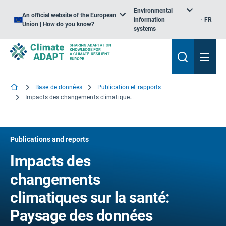
Environmental
An official website of the European
information
FR
Union | How do you know?
systems
Base de données
Publication et rapports
Impacts des changements climatiques sur la santé: Paysage des données probantes et rôle du secteur privé
Publications and reports
Impacts des
changements
climatiques sur la santé:
Paysage des données