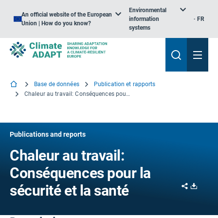
Environmental
An official website of the European
information
FR
Union | How do you know?
systems
Base de données
Publication et rapports
Chaleur au travail: Conséquences pour la sécurité et la santé
Publications and reports
Chaleur au travail:
Conséquences pour la
Share
Downl
sécurité et la santé