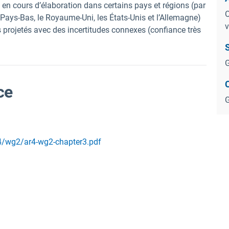
t en cours d’élaboration dans certains pays et régions (par
O
s Pays-Bas, le Royaume-Uni, les États-Unis et l’Allemagne)
v
projetés avec des incertitudes connexes (confiance très
S
G
ce
G
4/wg2/ar4-wg2-chapter3.pdf