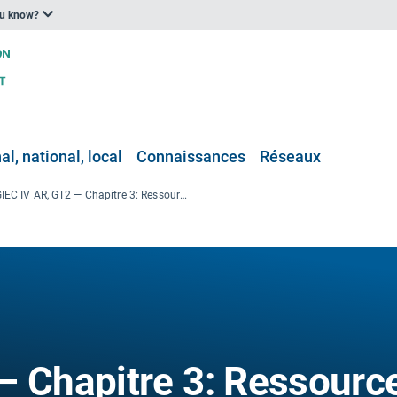
ou know?
l, national, local
Connaissances
Réseaux
GIEC IV AR, GT2 — Chapitre 3: Ressources en eau douce et leur gestion
— Chapitre 3: Ressourc