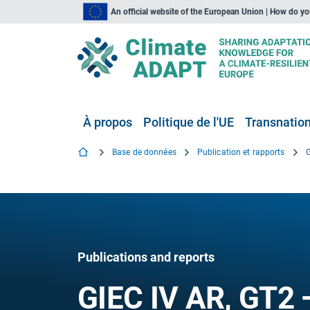
An official website of the European Union | How do y
À propos
Politique de l'UE
Transnationa
Base de données
Publication et rapports
Publications and reports
GIEC IV AR, GT2 