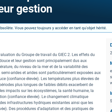
eur gestion
obsolète. Vous pouvez toujours y accéder en tant qu'objet hérité.
D
valuation du Groupe de travail du GIEC 2. Les effets du
ouce et leur gestion sont principalement dus aux
M
ature, du niveau de la mer et de la variabilité des
e
s semi-arides et arides sont particulièrement exposées aux
s
ce (confiance élevée). Les températures plus élevées de
w
es périodes plus longues de faibles débits exacerbent de
des impacts sur les écosystèmes, la santé humaine, la
I
tation (confiance élevée). Le changement climatique
S
des infrastructures hydriques existantes ainsi que les
evée). Des procédures d’adaptation et des pratiques de