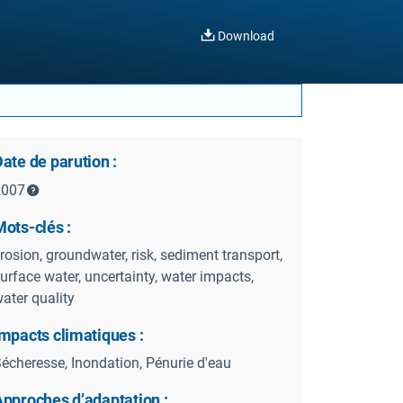
Download
ate de parution :
2007
ots-clés :
rosion, groundwater, risk, sediment transport,
urface water, uncertainty, water impacts,
ater quality
mpacts climatiques :
écheresse, Inondation, Pénurie d'eau
Approches d’adaptation :