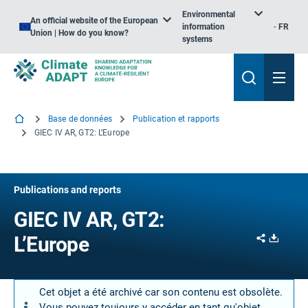
Environmental
An official website of the European
information
FR
Union | How do you know?
systems
Base de données
Publication et rapports
GIEC IV AR, GT2: L’Europe
Publications and reports
GIEC IV AR, GT2:
Share
Downl
L’Europe
Cet objet a été archivé car son contenu est obsolète.
Vous pouvez toujours y accéder en tant qu'objet