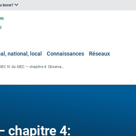
ou know?
l, national, local
Connaissances
Réseaux
GIEC IV du GIEC — chapitre 4: Observations: Changements au niveau de la neige, de la glace et des terres congelées
 chapitre 4: