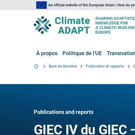
An official website of the European Union | How do y
À propos
Politique de l'UE
Transnationa
Base de données
Publication et rapports
Publications and reports
GIEC IV du GIEC —