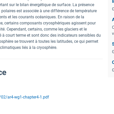
I
ant sur le bilan énergétique de surface. La présence
G
 polaires est associée à une différence de température
ents et les courants océaniques. En raison de la
ace, certains composants cryosphériques agissent pour
O
lité. Cependant, certains, comme les glaciers et le
v
té à court terme et sont donc des indicateurs sensibles du
phère se trouvent à toutes les latitudes, ce qui permet
S
limatiques liés à la cryosphère.
G
ce
G
/02/ar4-wg1-chapter4-1.pdf