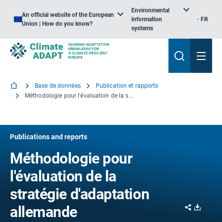
Environmental
An official website of the European
information
FR
Union | How do you know?
systems
Base de données
Publication et rapports
Méthodologie pour l'évaluation de la stratégie d'adaptation allemande
Publications and reports
Méthodologie pour
l'évaluation de la
stratégie d'adaptation
Share
Downl
allemande