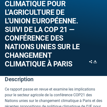
CLIMATIQUE POUR
L’AGRICULTURE DE
L’UNION EUROPÉENNE.
SUIVI DE LA COP 21 —
CONFÉRENCE DES
NATIONS UNIES SUR LE
CHANGEMENT
Share
Downl
CLIMATIQUE À PARIS
Description
Ce rapport passe en revue et examine les implications
pour le secteur agricole de la conférence COP21 des
Nations unies sur le changement climatique à Paris et des
récentes propositions de politique climatique de l’UE pour