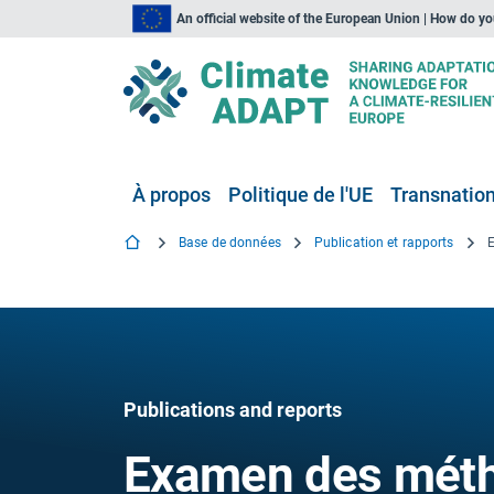
An official website of the European Union | How do y
À propos
Politique de l'UE
Transnationa
Base de données
Publication et rapports
Publications and reports
Examen des méth