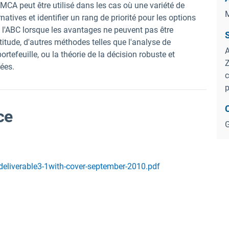
 MCA peut être utilisé dans les cas où une variété de
M
rnatives et identifier un rang de priorité pour les options
 à l'ABC lorsque les avantages ne peuvent pas être
S
rtitude, d'autres méthodes telles que l'analyse de
A
tefeuille, ou la théorie de la décision robuste et
Z
sées.
c
p
ce
G
deliverable3-1with-cover-september-2010.pdf