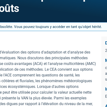
coûts
obsolète. Vous pouvez toujours y accéder en tant qu'objet hérité.
D
d'évaluation des options d'adaptation et d'analyse des
imatiques. Nous discutons des principales méthodes
M
lyse coûts-avantages (ACA) et l'analyse multicritères (AMC)
c
application de ces méthodes. Le CEA convient aux options
a
 de l'ACE comprennent les questions de santé, les
u
 côtières et fluviales, les phénomènes météorologiques
ervices écosystémiques. Lorsque d'autres options
I
eut être utilisée pour calculer la valeur actuelle nette
E
ui présente la VAN la plus élevée. Parmi les exemples
 des digues par rapport à l'élévation du niveau de la mer,