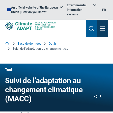
Environmental
An official website of the European
information
FR
Union | How do you know?
systems
Base de données
Outils
Suivi de l’adaptation au changement climatique (MACC)
Tool
Suivi de l’adaptation au
changement climatique
Share
Downl
(MACC)