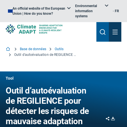
Environmental
An official website of the European
information
FR
Union | How do you know?
systems
Base de données
Outils
Outil d’autoévaluation de REGILIENCE pour détecter les risques de mauvaise adaptation
Tool
Outil d’autoévaluation
de REGILIENCE pour
détecter les risques de
Share
Downl
mauvaise adaptation