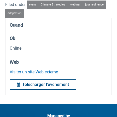
Filed under:
event
Climate Strategies
webinar
just resilience
adaptation
Quand
Où
Online
Web
Visiter un site Web externe
Télécharger l'événement
Managed by