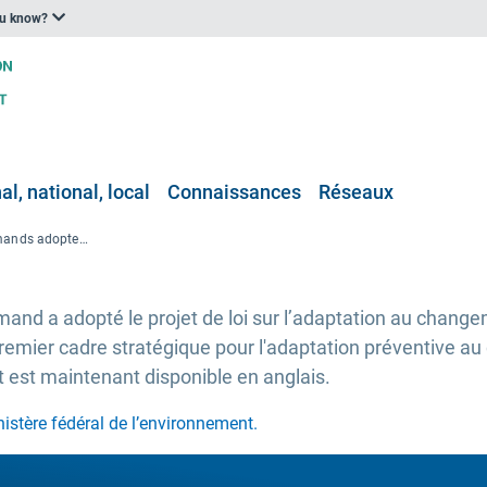
ou know?
l, national, local
Connaissances
Réseaux
Les gouvernements allemands adoptent la première loi nationale sur l'adaptation au changement climatique disponible en anglais
nd a adopté le projet de loi sur l’adaptation au change
 premier cadre stratégique pour l'adaptation préventive 
 est maintenant disponible en anglais.
nistère fédéral de l’environnement.