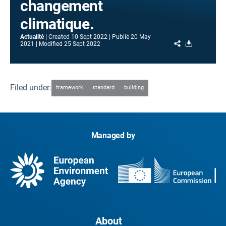
changement
climatique.
Actualité
Created
10 Sept 2022
Publié
20 May
Share
Download
2021
Modified
25 Sept 2022
Filed under:
framework
standard
building
Managed by
About