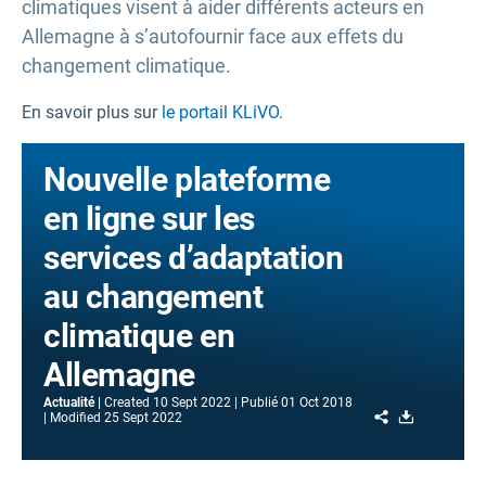
climatiques visent à aider différents acteurs en
Allemagne à s’autofournir face aux effets du
changement climatique.
En savoir plus sur
le portail KLiVO
.
Nouvelle plateforme
en ligne sur les
services d’adaptation
au changement
climatique en
Allemagne
Actualité
Created
10 Sept 2022
Publié
01 Oct 2018
Share
Download
Modified
25 Sept 2022