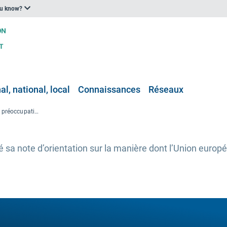
ou know?
l, national, local
Connaissances
Réseaux
Note d’orientation sur les préoccupations météorologiques
ié sa note d’orientation sur la manière dont l’Union europ