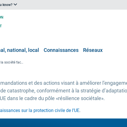
ou know?
l, national, local
Connaissances
Réseaux
Renforcer la résilience de la société face aux catastrophes — une note d’orientation de neuf projets Horizon Europe de l’UE
ndations et des actions visant à améliorer l’engagemen
 de catastrophe, conformément à la stratégie d’adaptation 
UE dans le cadre du pôle «résilience sociétale».
issances sur la protection civile de l’UE
.