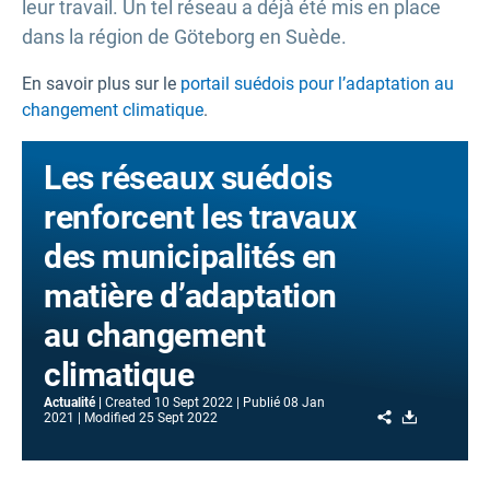
leur travail. Un tel réseau a déjà été mis en place
dans la région de Göteborg en Suède.
En savoir plus sur le
portail suédois pour l’adaptation au
changement climatique
.
Les réseaux suédois
renforcent les travaux
des municipalités en
matière d’adaptation
au changement
climatique
Actualité
Created
10 Sept 2022
Publié
08 Jan
Share
Download
2021
Modified
25 Sept 2022