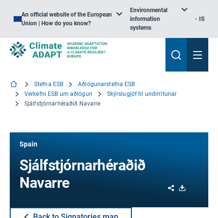
Environmental
An official website of the European
information
IS
Union | How do you know?
systems
Stefna ESB
Aðlögunarstefna ESB
Verkefni ESB um aðlögun
Skýrslugjöf til undirritunar
Sjálfstjórnarhéraðið Navarre
Spain
Sjálfstjórnarhéraðið
Navarre
Share
Download
Back to Signatories map