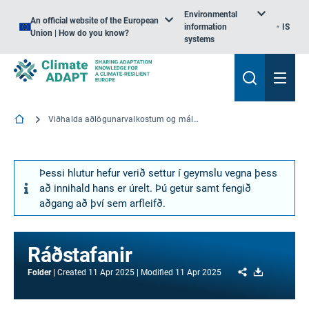
Environmental
An official website of the European
information
IS
Union | How do you know?
systems
Viðhalda aðlögunarvalkostum og málarannsóknum
Þessi hlutur hefur verið settur í geymslu vegna þess
að innihald hans er úrelt. Þú getur samt fengið
aðgang að því sem arfleifð.
Ráðstafanir
Share
Download
Folder
Created
11 Apr 2025
Modified
11 Apr 2025