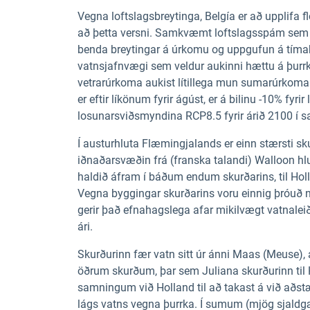
Vegna loftslagsbreytinga, Belgía er að upplifa flei
að þetta versni. Samkvæmt loftslagsspám sem
benda breytingar á úrkomu og uppgufun á tímab
vatnsjafnvægi sem veldur aukinni hættu á þurrku
vetrarúrkoma aukist lítillega mun sumarúrkom
er eftir líkönum fyrir ágúst, er á bilinu -10% fyr
losunarsviðsmyndina RCP8.5 fyrir árið 2100 í s
Í austurhluta Flæmingjalands er einn stærsti sku
iðnaðarsvæðin frá (franska talandi) Walloon hlu
haldið áfram í báðum endum skurðarins, til Holl
Vegna byggingar skurðarins voru einnig þróu
gerir það efnahagslega afar mikilvægt vatnaleið
ári.
Skurðurinn fær vatn sitt úr ánni Maas (Meuse), 
öðrum skurðum, þar sem Juliana skurðurinn til 
samningum við Holland til að takast á við aðs
lágs vatns vegna þurrka. Í sumum (mjög sjaldgæ