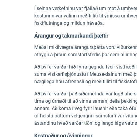
Í seinna verkefninu var fjallað um mat á umhve
kosturinn var valinn með tilliti til ýmissa umhv
fiskiflutninga og mildun hávaða.
Árangur og takmarkandi þættir
Meðal mikilvægra árangursþátta voru viðurkenn
athygli á þróun samstarfsferlis þar sem allir h
Að því er varðar hið fyrra gegndu tveir vistfræði
suma vistkerfisþjónustu í Meuse-dalnum með þv
nægilega háu afrennsli og með tilliti til fiskisto
Að því er varðar það síðarnefnda var lögð áh
tíma og úrræði til að vinna saman, deila þekkin
annars. Að koma í veg fyrir lausnir eða taka ó
af helstu þáttum velgengni í samstarfi var vit
ástandinu hvað varðar tíðni og lengd lágs vatns
Kostnaður og ávinningur