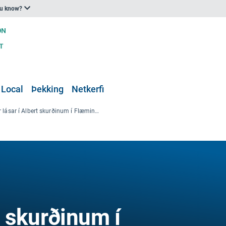
ou know?
 Local
Þekking
Netkerfi
Nýir lásar í Albert skurðinum í Flæmingjalandi, Belgíu
t skurðinum í