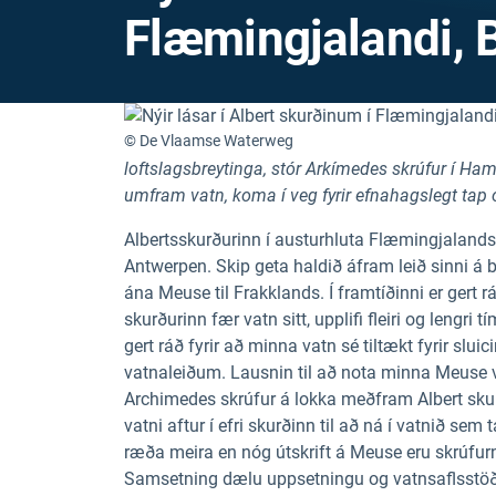
Flæmingjalandi, 
© De Vlaamse Waterweg
loftslagsbreytinga, stór Arkímedes skrúfur í Ha
umfram vatn, koma í veg fyrir efnahagslegt tap 
Albertsskurðurinn í austurhluta Flæmingjalands
Antwerpen. Skip geta haldið áfram leið sinni 
ána Meuse til Frakklands. Í framtíðinni er gert
skurðurinn fær vatn sitt, upplifi fleiri og lengri 
gert ráð fyrir að minna vatn sé tiltækt fyrir sl
vatnaleiðum. Lausnin til að nota minna Meuse vat
Archimedes skrúfur á lokka meðfram Albert skur
vatni aftur í efri skurðinn til að ná í vatnið se
ræða meira en nóg útskrift á Meuse eru skrúfur
Samsetning dælu uppsetningu og vatnsaflsstöð 