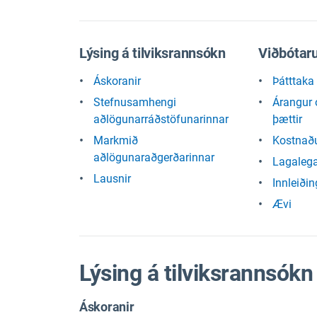
Lýsing á tilviksrannsókn
Viðbótaru
Áskoranir
Þátttak
Stefnusamhengi
Árangur 
aðlögunarráðstöfunarinnar
þættir
Markmið
Kostnaðu
aðlögunaraðgerðarinnar
Lagalega
Lausnir
Innleiðin
Ævi
Lýsing á tilviksrannsókn
Áskoranir