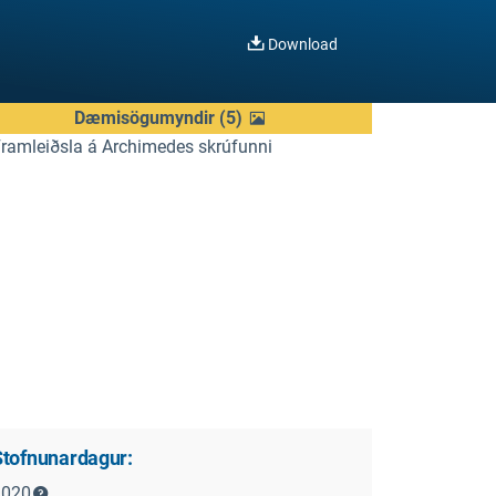
Download
Dæmisögumyndir
(
5
)
Stofnunardagur:
2020