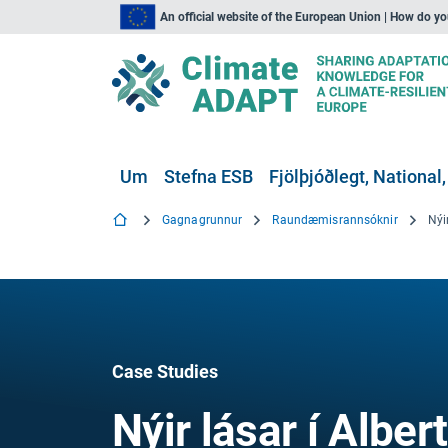
An official website of the European Union | How do y
Um
Stefna ESB
Fjölþjóðlegt, National,
Gagnagrunnur
Raundæmisrannsóknir
Case Studies
Nýir lásar í Alber