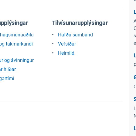
L
A
pplýsingar
Tilvísunarupplýsingar
C
a hagsmunaaðila
Hafðu samband
s
og takmarkandi
Vefsíður
Heimild
L
r og ávinningur
Þ
r hliðar
G
gartími
O
S
L
N