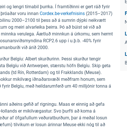
ri og lengri tímabil þurrka. Í framtíðinni er gert ráð fyrir
F
 þróaðar voru innan
Cordex.be-verkefnisins
(2015–2017)
ilinu 2000–2100 til þess að á sumrin dýpki neikvætt
N
m og meiri alvarleika þeirra. Þó að búist sé við að
L
a minnka verulega. Áætluð minnkun á úrkomu, sem hermt
ir losunarsviðsmyndina RCP2.6 upp í u.þ.b. -40% fyrir
A
amanburði við árið 2000.
rður Belgíu: Albert skurðurinn. Þessi skurður tengir
B
ta Belgíu við Antwerpen, stærstu höfn Belgíu. Skip geta
ands (td Rín, Rotterdam) og til Frakklands (Meuse).
ð nokkur mikilvæg iðnaðarsvæði meðfram honum, sem
 fyrir Belgíu, með heildarumferð um 40 milljónir tonna á
ánni aðeins gefið af rigningu. Maas er einnig að gefa
Hollands er mikilvægastur. Svo þurfti að koma á
tæður af öfgafullum veðuratburðum, þar á meðal losun
fum) tilvikum er losun árinnar Meuse ekki nóg til að