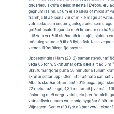
gríðarlegu skrúfa dælur, stærsta í Evrópu, eru að
gegnum lásinn. Ef um er að ræða of mikið af vat
framhjá til að losna við of mikið magn af vatni.
vatnsorku sem endurnýjanlega orku sem dregur ú
gróðurhúsalofttegunda með tímanum eru háð jaf
lítið vatn verið til staðar aðeins mjög sjaldan e
möguleg vatnaleið til að flytja fisk. Þess vegna e
vernda líffræðilega fjölbreytni.
Uppsetningin í Ham (2012) samanstendur af fj
3
vega 85 tonn. Skrúfurnar geta dælt allt að 5 m
Skrúfurnar fjórar þurfa 50 mínútur á fullum kraft
skrúfur settar upp í Olen. Eftir að hafa sannað 
Alberts skurðar áfram árið 2018 þegar þrjár skr
22 metrar að lengd, 4,30 metrar að þvermáli, 10
lásinn og með nægu vatni geta þær framleitt g
vatnsaflsvirkjunum eru einnig byggðar á öðrum
Wijnegem. Gert er ráð fyrir að þær verði teknar í