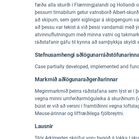
fæða alla skurði í Flæmingjalandi og Hollandi o
þessum tímabilum getur vatnsborð Albert-skurð
að skipum, sem gerir siglingar á skipgengum 
að þessu var tekist á við þessi vandamál með 
atvinnuflutningum með minna vatni og takmarka 
ráðstafanir gáfu til kynna að samþykkja skyldi e
Stefnusamhengi aðlögunarráðstöfunarinn
Case partially developed, implemented and fun
Markmið aðlögunaraðgerðarinnar
Meginmarkmið þeirra ráðstafana sem lýst er í þ
vegna minni umferðarmöguleika á skurðinum (ve
búist er við að versni í framtíðinni vegna loft
Meuse-árinnar og líffræðilega fjölbreytni.
Lausnir
Stór Arkímedes skrúfur voru byggð á lokka í skur