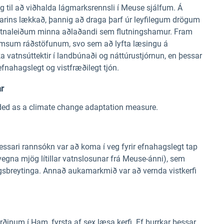
g til að viðhalda lágmarksrennsli í Meuse sjálfum. Á
arins lækkað, þannig að draga þarf úr leyfilegum drögum
vatnaleiðum minna aðlaðandi sem flutningshamur. Fram
ýmsum ráðstöfunum, svo sem að lyfta læsingu á
vatnsúttektir í landbúnaði og náttúrustjórnun, en þessar
fnahagslegt og vistfræðilegt tjón.
ar
ded as a climate change adaptation measure.
essari rannsókn var að koma í veg fyrir efnahagslegt tap
gna mjög lítillar vatnslosunar frá Meuse-ánni), sem
slagsbreytinga. Annað aukamarkmið var að vernda vistkerfi
ðinum í Ham, fyrsta af sex læsa kerfi. Ef þurrkar þessar