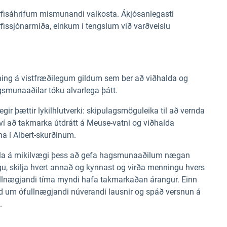
rfisáhrifum mismunandi valkosta. Ákjósanlegasti
erfissjónarmiða, einkum í tengslum við varðveislu
ing á vistfræðilegum gildum sem ber að viðhalda og
agsmunaaðilar tóku alvarlega þátt.
legir þættir lykilhlutverki: skipulagsmöguleika til að vernda
í að takmarka útdrátt á Meuse-vatni og viðhalda
fna í Albert-skurðinum.
ersla á mikilvægi þess að gefa hagsmunaaðilum nægan
gu, skilja hvert annað og kynnast og virða menningu hvers
fullnægjandi tíma myndi hafa takmarkaðan árangur. Einn
und um ófullnægjandi núverandi lausnir og spáð versnun á
.