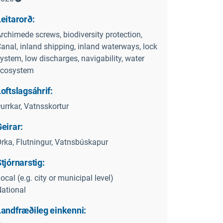
eitarorð:
rchimede screws, biodiversity protection,
anal, inland shipping, inland waterways, lock
ystem, low discharges, navigability, water
ecosystem
oftslagsáhrif:
urrkar, Vatnsskortur
eirar:
rka, Flutningur, Vatnsbúskapur
tjórnarstig:
ocal (e.g. city or municipal level)
ational
Landfræðileg einkenni: