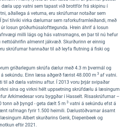
 dæla upp vatni sem tapast við brottför frá skipinu í
ni, aðallega á veturna, eru skrúfurnar notaðar sem
 Í því tilviki virka dælurnar sem raforkuframleiðandi, með
r losun gróðurhúsalofttegunda. Hrein áhrif á losun
nvægi milli lágs og hás vatnsmagns, en þar til nú hefur
ru nettóáhrifin almennt jákvæð. Skurðurinn er einnig
ru skrúfurnar hannaðar til að leyfa flutning á fiski og
órum gríðarlegum skrúfa dælur með 4.3 m þvermál og
3
á sekúndu. Einn læsa aðgerð færist 48.000 m
af vatni.
i til að dæla vatninu aftur. Í 2013 voru þrjár svipaðar
virkni sína og virkni hélt uppsetning skrúfdælu á læsingum
úfur Arkímedesar voru byggðar í Hasselt. Risaskrúfurnar –
3
0 tonn að þyngd - geta dælt 5 m
vatni á sekúndu efst á
rænt rafmagn fyrir 1.500 heimili. Dælustöðvarnar ásamt
 læsingum Albert skurðarins Genk, Diepenbeek og
 notkun eftir 2021.