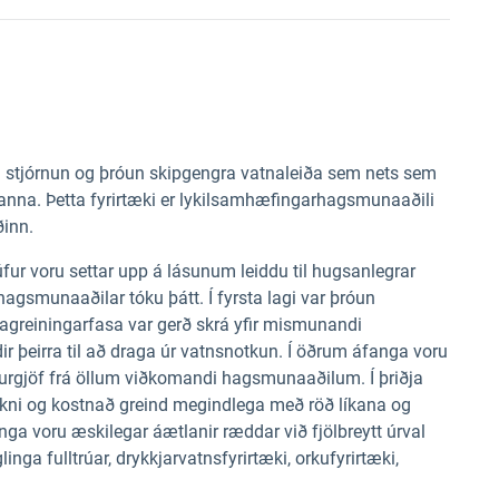
 stjórnun og þróun skipgengra vatnaleiða sem nets sem
nna. Þetta fyrirtæki er lykilsamhæfingarhagsmunaaðili
ðinn.
fur voru settar upp á lásunum leiddu til hugsanlegrar
gsmunaaðilar tóku þátt. Í fyrsta lagi var þróun
lagreiningarfasa var gerð skrá yfir mismunandi
 þeirra til að draga úr vatnsnotkun. Í öðrum áfanga voru
durgjöf frá öllum viðkomandi hagsmunaaðilum. Í þriðja
rkni og kostnað greind megindlega með röð líkana og
nga voru æskilegar áætlanir ræddar við fjölbreytt úrval
nga fulltrúar, drykkjarvatnsfyrirtæki, orkufyrirtæki,