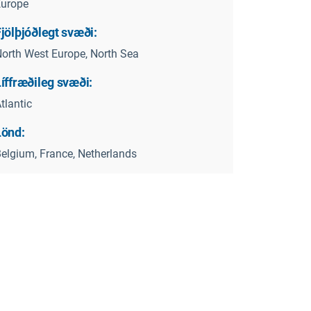
Europe
jölþjóðlegt svæði:
orth West Europe, North Sea
íffræðileg svæði:
tlantic
Lönd:
elgium, France, Netherlands