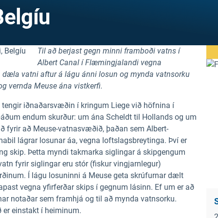
Belgíu
Til að berjast gegn minni framboði vatns í
Albert Canal í Flæmingjalandi vegna
m dæla vatni aftur á lágu ánni losun og mynda vatnsorku
og vernda Meuse ána vistkerfi.
 tengir iðnaðarsvæðin í kringum Liege við höfnina í
á báðum endum skurður: um ána Scheldt til Hollands og um
 ráð fyrir að Meuse-vatnasvæðið, þaðan sem Albert-
tímabil lágrar losunar áa, vegna loftslagsbreytinga. Því er
uicing skip. Þetta myndi takmarka siglingar á skipgengum
n fyrir siglingar eru stór (fiskur vingjarnlegur)
ðinum. Í lágu losuninni á Meuse geta skrúfurnar dælt
m tapast vegna yfirferðar skips í gegnum lásinn. Ef um er að
nar notaðar sem framhjá og til að mynda vatnsorku.
er einstakt í heiminum.