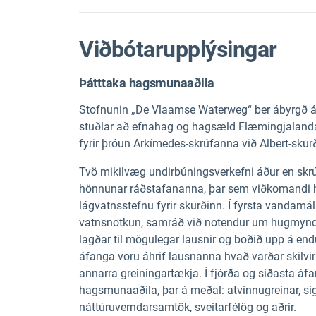
Viðbótarupplýsingar
Þátttaka hagsmunaaðila
Stofnunin „De Vlaamse Waterweg“ ber ábyrgð á
stuðlar að efnahag og hagsæld Flæmingjalanda
fyrir þróun Arkímedes-skrúfanna við Albert-skur
Tvö mikilvæg undirbúningsverkefni áður en skrú
hönnunar ráðstafananna, þar sem viðkomandi ha
lágvatnsstefnu fyrir skurðinn. Í fyrsta vandamá
vatnsnotkun, samráð við notendur um hugmyndir
lagðar til mögulegar lausnir og boðið upp á en
áfanga voru áhrif lausnanna hvað varðar skilvi
annarra greiningartækja. Í fjórða og síðasta áfa
hagsmunaaðila, þar á meðal: atvinnugreinar, sigli
náttúruverndarsamtök, sveitarfélög og aðrir.