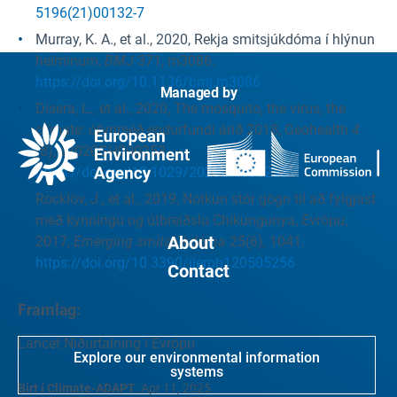
5196(21)00132-7
Murray, K. A., et al., 2020, Rekja smitsjúkdóma í hlýnun
heiminum,
BMJ
371, m3086.
https://doi.org/10.1136/bmj.m3086
Managed by
Disera, L., et al., 2020, The mosquito, the virus, the
climate: ófyrirséð endurfundi árið 2018, Geohealth
4
(8), e2020GH000253.
https://doi.org/10.1029/2020GH000253
Rocklöv, J., et al., 2019, Notkun stór gögn til að fylgjast
með kynningu og útbreiðslu Chikungunya, Evrópu,
About
2017,
Emerging smitsjúkdóma
25(6), 1041.
https://doi.org/10.3390/ijerph120505256
Contact
Framlag:
Lancet Niðurtalning í Evrópu
Explore our environmental information
systems
Birt í Climate-ADAPT
:
Apr 11, 2025