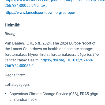
2667(24)00055-0/fulltext
https://www.lancetcountdown.org/europe/
Heimild
:
Birting:
Van Daalen, K. R., o.fl., 2024, The 2024 Europe report of
the Lancet Countdown on health and climate change:
fordæmalaus hlýnun krefst fordæmalausra aðgerða,
The
Lancet Public Health
.
https://doi.org/10.1016/S2468-
2667(24)00055-0
Gagnalindir:
Loftslagsgögn:
Copernicus Climate Change Service (C3S), ERA5 gögn
um landrannsóknir