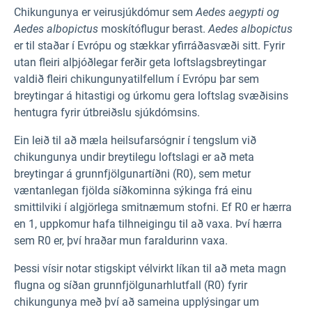
Chikungunya er veirusjúkdómur sem
Aedes aegypti og
Aedes
albopictus
moskítóflugur berast.
Aedes albopictus
er til staðar í Evrópu og stækkar yfirráðasvæði sitt. Fyrir
utan fleiri alþjóðlegar ferðir geta loftslagsbreytingar
valdið fleiri chikungunyatilfellum í Evrópu þar sem
breytingar á hitastigi og úrkomu gera loftslag svæðisins
hentugra fyrir útbreiðslu sjúkdómsins.
Ein leið til að mæla heilsufarsógnir í tengslum við
chikungunya undir breytilegu loftslagi er að meta
breytingar á grunnfjölgunartíðni (R0), sem metur
væntanlegan fjölda síðkominna sýkinga frá einu
smittilviki í algjörlega smitnæmum stofni. Ef R0 er hærra
en 1, uppkomur hafa tilhneigingu til að vaxa. Því hærra
sem R0 er, því hraðar mun faraldurinn vaxa.
Þessi vísir notar stigskipt vélvirkt líkan til að meta magn
flugna og síðan grunnfjölgunarhlutfall (R0) fyrir
chikungunya með því að sameina upplýsingar um