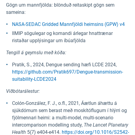
Gögn um mannfjölda: blönduð reitaskipt gögn sem
sameina:
NASA-SEDAC Gridded Mannfjöldi heimsins (GPW) v4
IIMIP sögulegar og komandi árlegar hnattrænar
ristaðar upplýsingar um íbúafjölda
Tengill á geymslu með kóða:
Pratik, S., 2024, Dengue sending hæfi LCDE 2024,
https://github.com/Pratik697/Dengue-transmission-
suitability-LCDE2024
Viðbótarálestur:
Colón-González, F. J., o.fl., 2021, Áætlun áhættu á
sjúkdómum sem berast með moskítóflugum í hlýrri og
fjölmennari heimi: a multi-model, multi-scenario
intercomparison modelling study,
The Lancet Planetary
Health
5(7) e404-e414.
https://doi.org/10.1016/S2542-