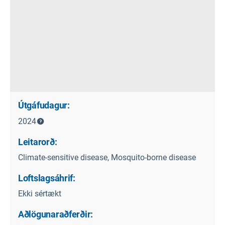
Útgáfudagur:
2024
Leitarorð:
Climate-sensitive disease, Mosquito-borne disease
Loftslagsáhrif:
Ekki sértækt
Aðlögunaraðferðir: