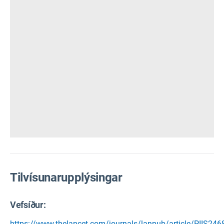
Tilvísunarupplýsingar
Vefsíður:
https://www.thelancet.com/journals/lanpub/article/PIIS246