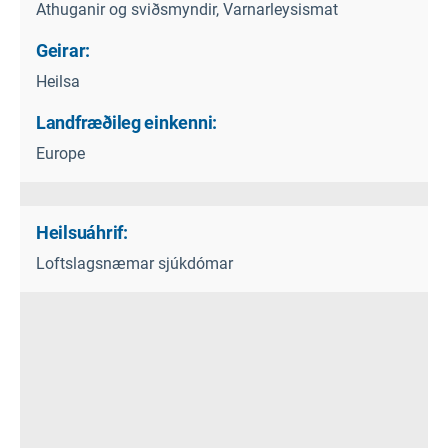
Athuganir og sviðsmyndir, Varnarleysismat
Geirar:
Heilsa
Landfræðileg einkenni:
Europe
Heilsuáhrif:
Loftslagsnæmar sjúkdómar