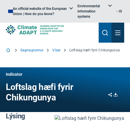
Environmental
An official website of the European
information
IS
Union | How do you know?
systems
Gagnagrunnur
Vísar
Loftslag hæfi fyrir Chikungunya
Indicator
Loftslag hæfi fyrir
Share
Downl
Chikungunya
Lýsing