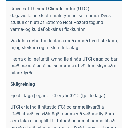
Universal Thermal Climate Index (UTCI)
dagavísitalan skiptir máli fyrir heilsu manna. Þessi
stuðull er hluti af Extreme Heat Hazard tegund
varma- og kuldaflokksins í flokkuninni.
Vísitalan gefur fjölda daga með annað hvort sterkum,
mjög sterkum og miklum hitaálagi.
Hærra gildi gefur til kynna fleiri háa UTCI daga og þar
með meira álag á heilsu manna af völdum skynjaðra
hitaskilyrða.
Skilgreining
Fjöldi daga þegar UTCI er yfir 32°C (fjöldi daga).
UTCI er jafngilt hitastig (°C) og er mælikvarði á
lífeðlisfræðileg viðbrögð manna við veðurskilyrðum
sem taka einnig tillit til fataaðlögunar íbúanna til að
bregðast við hitastigi utandyra. Það byggist á fjórum