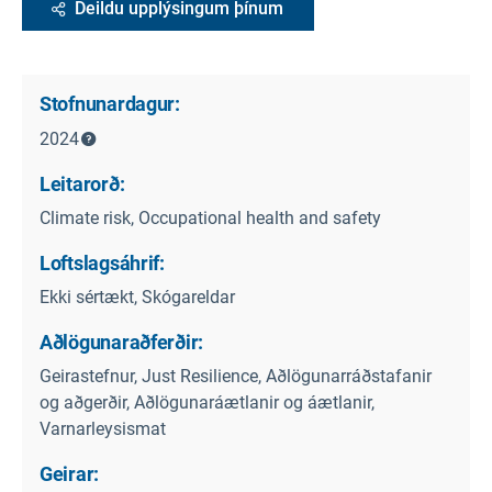
Deildu upplýsingum þínum
Stofnunardagur:
2024
Leitarorð:
Climate risk, Occupational health and safety
Loftslagsáhrif:
Ekki sértækt, Skógareldar
Aðlögunaraðferðir:
Geirastefnur, Just Resilience, Aðlögunarráðstafanir
og aðgerðir, Aðlögunaráætlanir og áætlanir,
Varnarleysismat
Geirar: