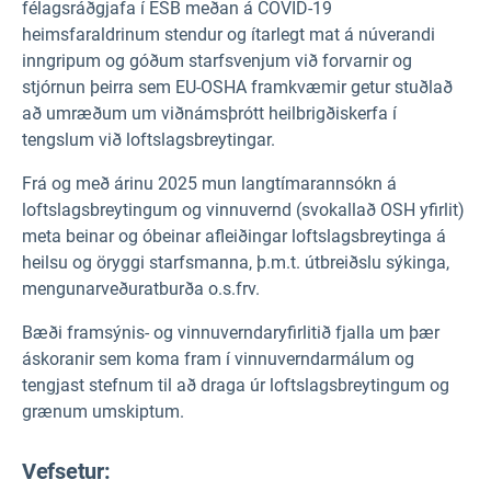
félagsráðgjafa í ESB meðan á COVID-19
heimsfaraldrinum stendur og ítarlegt mat á núverandi
inngripum og góðum starfsvenjum við forvarnir og
stjórnun þeirra sem EU-OSHA framkvæmir getur stuðlað
að umræðum um viðnámsþrótt heilbrigðiskerfa í
tengslum við loftslagsbreytingar.
Frá og með árinu 2025 mun langtímarannsókn á
loftslagsbreytingum og vinnuvernd (svokallað OSH yfirlit)
meta beinar og óbeinar afleiðingar loftslagsbreytinga á
heilsu og öryggi starfsmanna, þ.m.t. útbreiðslu sýkinga,
mengunarveðuratburða o.s.frv.
Bæði framsýnis- og vinnuverndaryfirlitið fjalla um þær
áskoranir sem koma fram í vinnuverndarmálum og
tengjast stefnum til að draga úr loftslagsbreytingum og
grænum umskiptum.
Vefsetur: