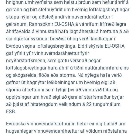
hnignun umhverfisins sem helstu þróun sem hefur áhrif á
geirann
og birt stefnuyfirlit um hvernig loftslagsbreytingar
skapa nýjar og aðsteðjandi vinnuverndaráhættur í
geiranum. Rannsóknir EU-OSHA á váhrifum líffræðilegra
áhrifavalda á vinnustað hafa lagt áherslu á hættuna á að
sjaldgæfar sýkingar breiðist út og verði landlægar í
Evrópu vegna loftslagsbreytinga. Eldri skýrsla EU-OSHA
gaf yfirlit yfir vinnuverndaráhættur fyrir
neyðarstarfsmenn, sem gætu versnað þegar
loftslagsbreytingar hafa áhrif á tíðni náttúruhamfara eins
og skógarelda, flóða eða storma. Nú nýlega hafa verið
gefnar út hagnýtar leiðbeiningar um hvernig eigi að
stjórna áhættunni sem fylgir því að vinna við hita og
upplýsingar um hvað eigi að gera ef starfsmaður byrjar
að þjást af hitatengdum veikindum á 22 tungumálum
ESB.
Evrópska vinnuverndarstofnunin hefur einnig fjallað um
hugsanlegar vinnuverndaráhættur af völdum ráðstafana