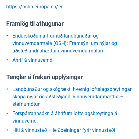
https://osha.europa.eu/en
Framlög til athugunar
Endurskoðun á framtíð landbúnaðar og
vinnuverndarmála (OSH): Framsýni um nýjar og
aðsteðjandi áhættur í vinnuverndarmálum
Áhrif á vinnuvernd
Tenglar á frekari upplýsingar
Landbúnaður og skógrækt: hvernig loftslagsbreytingar
skapa nýjar og aðsteðjandi vinnuverndaráhættur –
stefnumótun
Forspárrannsókn á áhrifum loftslagsbreytinga á
vinnuvernd
Hiti á vinnustað – leiðbeiningar fyrir vinnustaði