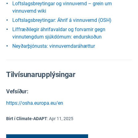
Loftslagsbreytingar og vinnuvernd – grein um
vinnuvernd wiki
Loftslagsbreytingar: Áhrif á vinnuvernd (OSH)
Líffræðilegir áhrifavaldar og forvarnir gegn
vinnutengdum sjúkdómum: endurskoðun
Neyðarþjónusta: vinnuverndaráhættur
Tilvísunarupplýsingar
Vefsíður:
https://osha.europa.eu/en
Birt í Climate-ADAPT
:
Apr 11, 2025