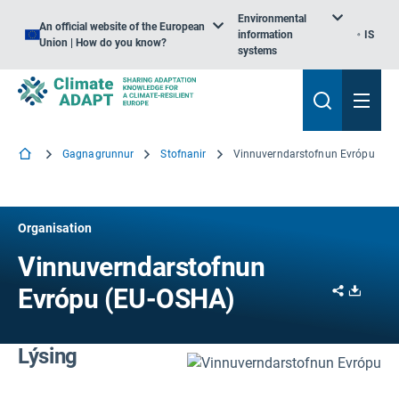
Environmental
An official website of the European
information
IS
Union | How do you know?
systems
Gagnagrunnur
Stofnanir
Vinnuverndarstofnun Evrópu
Organisation
Vinnuverndarstofnun
Share
Downl
Evrópu (EU-OSHA)
Lýsing