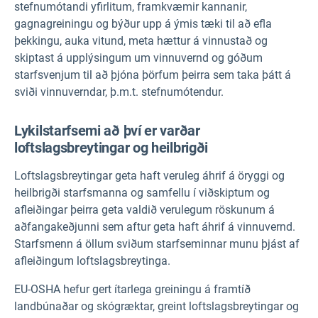
stefnumótandi yfirlitum, framkvæmir kannanir,
gagnagreiningu og býður upp á ýmis tæki til að efla
þekkingu, auka vitund, meta hættur á vinnustað og
skiptast á upplýsingum um vinnuvernd og góðum
starfsvenjum til að þjóna þörfum þeirra sem taka þátt á
sviði vinnuverndar, þ.m.t. stefnumótendur.
Lykilstarfsemi að því er varðar
loftslagsbreytingar og heilbrigði
Loftslagsbreytingar geta haft veruleg áhrif á öryggi og
heilbrigði starfsmanna og samfellu í viðskiptum og
afleiðingar þeirra geta valdið verulegum röskunum á
aðfangakeðjunni sem aftur geta haft áhrif á vinnuvernd.
Starfsmenn á öllum sviðum starfseminnar munu þjást af
afleiðingum loftslagsbreytinga.
EU-OSHA hefur gert ítarlega greiningu á framtíð
landbúnaðar og skógræktar, greint loftslagsbreytingar og