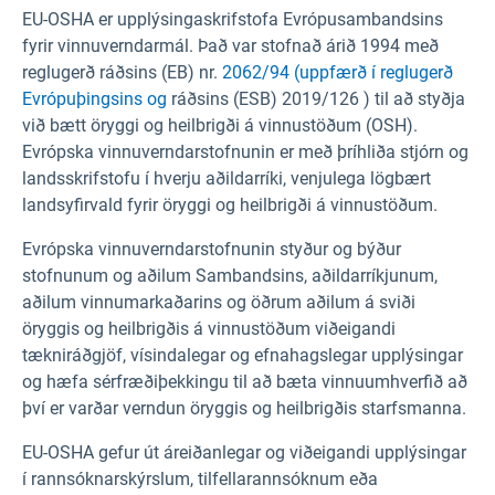
EU-OSHA er upplýsingaskrifstofa Evrópusambandsins
fyrir vinnuverndarmál. Það var stofnað árið 1994 með
reglugerð ráðsins (EB) nr.
2062/94 (uppfærð í
reglugerð
Evrópuþingsins og
ráðsins (ESB) 2019/126 ) til að styðja
við bætt öryggi og heilbrigði á vinnustöðum (OSH).
Evrópska vinnuverndarstofnunin er með þríhliða stjórn og
landsskrifstofu í hverju aðildarríki, venjulega lögbært
landsyfirvald fyrir öryggi og heilbrigði á vinnustöðum.
Evrópska vinnuverndarstofnunin styður og býður
stofnunum og aðilum Sambandsins, aðildarríkjunum,
aðilum vinnumarkaðarins og öðrum aðilum á sviði
öryggis og heilbrigðis á vinnustöðum viðeigandi
tækniráðgjöf, vísindalegar og efnahagslegar upplýsingar
og hæfa sérfræðiþekkingu til að bæta vinnuumhverfið að
því er varðar verndun öryggis og heilbrigðis starfsmanna.
EU-OSHA gefur út áreiðanlegar og viðeigandi upplýsingar
í rannsóknarskýrslum, tilfellarannsóknum eða