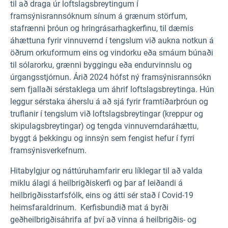
til að draga úr loftslagsbreytingum í
framsýnisrannsóknum sínum á grænum störfum,
stafrænni þróun
og hringrásarhagkerfinu, til dæmis
áhættuna fyrir vinnuvernd í tengslum við aukna notkun á
öðrum orkuformum eins og vindorku eða smáum búnaði
til sólarorku, grænni byggingu eða endurvinnslu og
úrgangsstjórnun. Árið 2024 hófst ný framsýnisrannsókn
sem fjallaði sérstaklega um áhrif loftslagsbreytinga. Hún
leggur sérstaka áherslu á að sjá fyrir framtíðarþróun og
truflanir í tengslum við loftslagsbreytingar (kreppur og
skipulagsbreytingar) og tengda vinnuverndaráhættu,
byggt á þekkingu og innsýn sem fengist hefur í fyrri
framsýnisverkefnum.
Hitabylgjur og náttúruhamfarir eru líklegar til að valda
miklu álagi á heilbrigðiskerfi og þar af leiðandi á
heilbrigðisstarfsfólk, eins og átti sér stað í Covid-19
heimsfaraldrinum. Kerfisbundið mat á byrði
geðheilbrigðisáhrifa af því að vinna á heilbrigðis- og