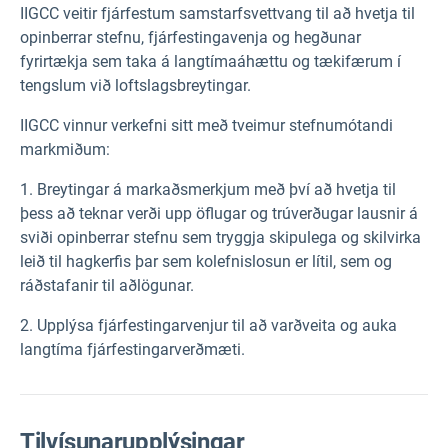
IIGCC veitir fjárfestum samstarfsvettvang til að hvetja til
opinberrar stefnu, fjárfestingavenja og hegðunar
fyrirtækja sem taka á langtímaáhættu og tækifærum í
tengslum við loftslagsbreytingar.
IIGCC vinnur verkefni sitt með tveimur stefnumótandi
markmiðum:
1. Breytingar á markaðsmerkjum með því að hvetja til
þess að teknar verði upp öflugar og trúverðugar lausnir á
sviði opinberrar stefnu sem tryggja skipulega og skilvirka
leið til hagkerfis þar sem kolefnislosun er lítil, sem og
ráðstafanir til aðlögunar.
2. Upplýsa fjárfestingarvenjur til að varðveita og auka
langtíma fjárfestingarverðmæti.
Tilvísunarupplýsingar