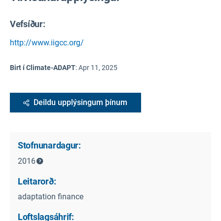
Vefsíður:
http://www.iigcc.org/
Birt í Climate-ADAPT
:
Apr 11, 2025
Deildu upplýsingum þínum
Stofnunardagur:
2016
Leitarorð:
adaptation finance
Loftslagsáhrif: