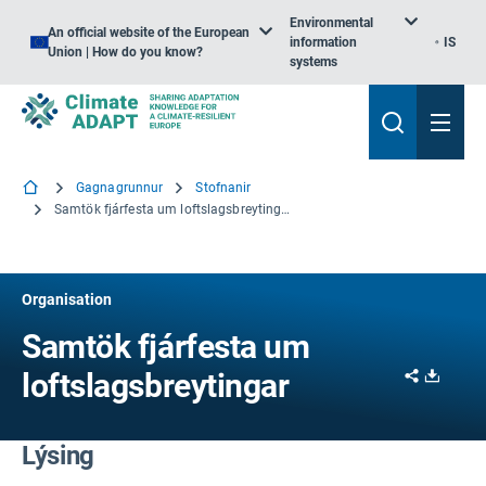
Environmental
An official website of the European
information
IS
Union | How do you know?
systems
Gagnagrunnur
Stofnanir
Samtök fjárfesta um loftslagsbreytingar
Organisation
Samtök fjárfesta um
Share
Downl
loftslagsbreytingar
Lýsing