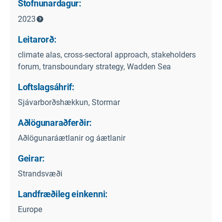
Stofnunardagur:
2023
Leitarorð:
climate alas, cross-sectoral approach, stakeholders
forum, transboundary strategy, Wadden Sea
Loftslagsáhrif:
Sjávarborðshækkun, Stormar
Aðlögunaraðferðir:
Aðlögunaráætlanir og áætlanir
Geirar:
Strandsvæði
Landfræðileg einkenni:
Europe