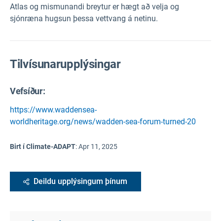
Atlas og mismunandi breytur er hægt að velja og
sjónræna hugsun þessa vettvang á netinu.
Tilvísunarupplýsingar
Vefsíður:
https://www.waddensea-
worldheritage.org/news/wadden-sea-forum-turned-20
Birt í Climate-ADAPT
:
Apr 11, 2025
Deildu upplýsingum þínum