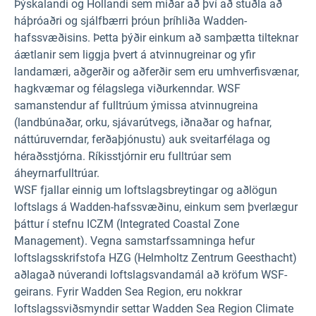
Þýskalandi og Hollandi sem miðar að því að stuðla að
háþróaðri og sjálfbærri þróun þríhliða Wadden-
hafssvæðisins. Þetta þýðir einkum að samþætta tilteknar
áætlanir sem liggja þvert á atvinnugreinar og yfir
landamæri, aðgerðir og aðferðir sem eru umhverfisvænar,
hagkvæmar og félagslega viðurkenndar. WSF
samanstendur af fulltrúum ýmissa atvinnugreina
(landbúnaðar, orku, sjávarútvegs, iðnaðar og hafnar,
náttúruverndar, ferðaþjónustu) auk sveitarfélaga og
héraðsstjórna. Ríkisstjórnir eru fulltrúar sem
áheyrnarfulltrúar.
WSF fjallar einnig um loftslagsbreytingar og aðlögun
loftslags á Wadden-hafssvæðinu, einkum sem þverlægur
þáttur í stefnu ICZM (Integrated Coastal Zone
Management). Vegna samstarfssamninga hefur
loftslagsskrifstofa HZG (Helmholtz Zentrum Geesthacht)
aðlagað núverandi loftslagsvandamál að kröfum WSF-
geirans. Fyrir Wadden Sea Region, eru nokkrar
loftslagssviðsmyndir settar Wadden Sea Region Climate