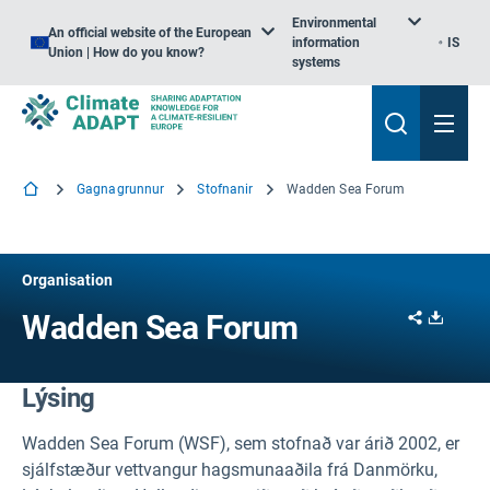
Environmental
An official website of the European
information
IS
Union | How do you know?
systems
Gagnagrunnur
Stofnanir
Wadden Sea Forum
Organisation
Share
Downl
Wadden Sea Forum
Lýsing
Wadden Sea Forum (WSF), sem stofnað var árið 2002, er
sjálfstæður vettvangur hagsmunaaðila frá Danmörku,