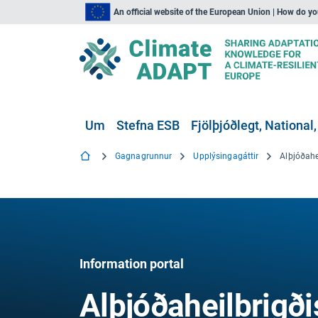
An official website of the European Union | How do y
Um
Stefna ESB
Fjölþjóðlegt, National,
Gagnagrunnur
Upplýsingagáttir
Information portal
Alþjóðaheilbrigð