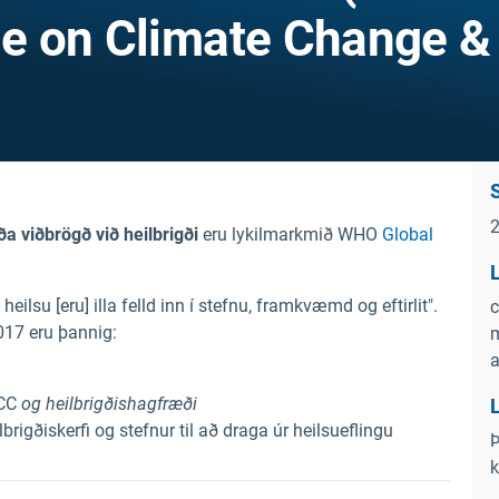
e on Climate Change &
ða viðbrögð við heilbrigði
eru lykilmarkmið WHO
Global
L
ilsu [eru] illa felld inn í stefnu, framkvæmd og eftirlit".
c
017 eru þannig:
m
 CC
og heilbrigðishagfræði
L
lbrigðiskerfi og stefnur til að draga úr heilsueflingu
Þ
k