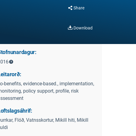
Share
Download
Stofnunardagur:
2016
eitarorð:
o-benefits, evidence-based., implementation,
onitoring, policy support, profile, risk
assessment
oftslagsáhrif:
urrkar, Flóð, Vatnsskortur, Mikill hiti, Mikill
uldi