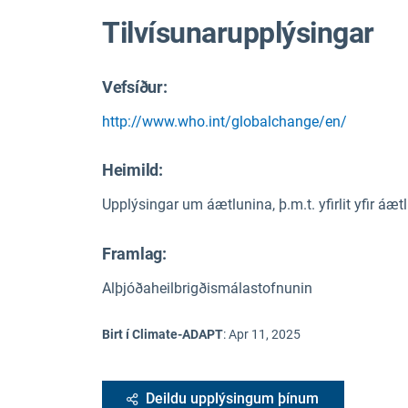
Tilvísunarupplýsingar
Vefsíður:
http://www.who.int/globalchange/en/
Heimild
:
Upplýsingar um áætlunina, þ.m.t. yfirlit yfir áæ
Framlag:
Alþjóðaheilbrigðismálastofnunin
Birt í Climate-ADAPT
:
Apr 11, 2025
Deildu upplýsingum þínum