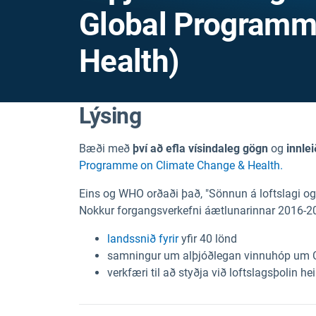
Global Programm
Health)
Lýsing
Bæði með
því að efla vísindaleg gögn
og
innlei
Programme on Climate Change & Health.
Eins og WHO orðaði það, "Sönnun á loftslagi og he
Nokkur forgangsverkefni áætlunarinnar 2016-2
landssnið fyrir
yfir 40 lönd
samningur um alþjóðlegan vinnuhóp um
verkfæri til að styðja við loftslagsþolin hei