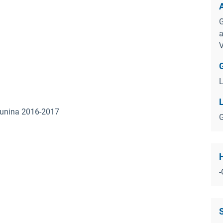
G
a
V
G
L
tlunina 2016-2017
G
H
-
S