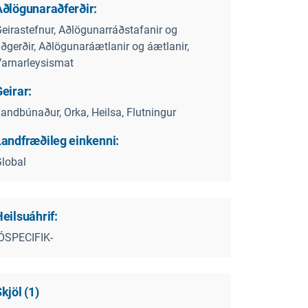
Aðlögunaraðferðir:
eirastefnur, Aðlögunarráðstafanir og
ðgerðir, Aðlögunaráætlanir og áætlanir,
arnarleysismat
eirar:
andbúnaður, Orka, Heilsa, Flutningur
Landfræðileg einkenni:
lobal
eilsuáhrif:
ÓSPECIFIK-
kjöl
(
1
)