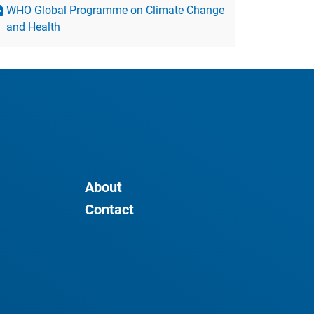
WHO Global Programme on Climate Change
and Health
About
Contact