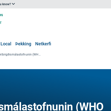
ou know?
 Local
Þekking
Netkerfi
Alþjóðaheilbrigðismálastofnunin (WHO Global Programme on Climate Change & Health)
ismálastofnunin (WHO