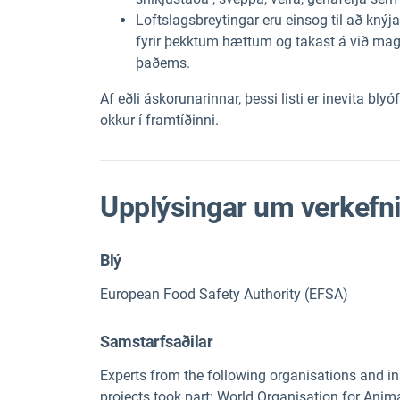
Loftslagsbreytingar eru
eins
og
til að
knýj
fyrir
þekktum
hættum
og takast
á við
ma
það
ems.
Af
eðli
áskorunarinnar
,
þessi
listi
er inevita
bly
ó
okkur í framtíðinni.
Upplýsingar um verkefn
Blý
European Food Safety Authority (EFSA)
Samstarfsaðilar
Experts from the following organisations and ins
projects took part: World Organisation for Anim