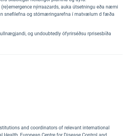
a
(re)emergence
nýrra
azards,
auka
útsetningu
eða
næmi
gn
snefilefna
og stórnæringarefna
í
matvælum
d
fæða
fullnægjandi, og undoubted
ly ófyrirséð
su rprises
bíða
i
titutions and coordinators of relevant international
al Health, European Centre for Disease Control and