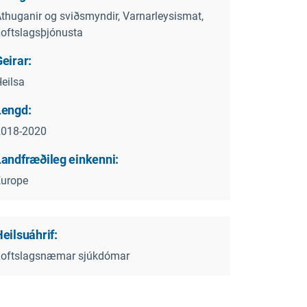
thuganir og sviðsmyndir, Varnarleysismat,
oftslagsþjónusta
eirar:
eilsa
Lengd:
2018-2020
Landfræðileg einkenni:
Europe
eilsuáhrif:
Loftslagsnæmar sjúkdómar