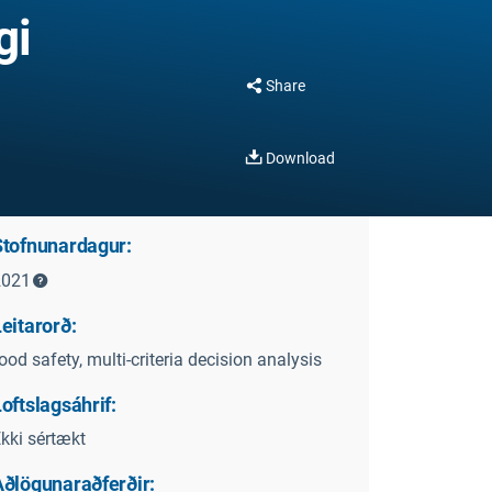
gi
Share
Download
Stofnunardagur:
2021
eitarorð:
ood safety, multi-criteria decision analysis
oftslagsáhrif:
kki sértækt
Aðlögunaraðferðir: