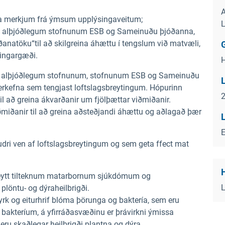
A
na merkjum frá ýmsum upplýsingaveitum;
L
frá alþjóðlegum stofnunum ESB og Sameinuðu þjóðanna,
atöku“til að skilgreina áhættu í tengslum við matvæli,
G
ringargæði.
H
rá alþjóðlegum stofnunum, stofnunum ESB og Sameinuðu
kefna sem tengjast loftslagsbreytingum. Hópurinn
til að greina ákvarðanir um fjölþættar viðmiðanir.
miðanir til að greina aðsteðjandi áhættu og aðlagað þær
u
dri ven af
loftslagsbreytingum og
sem
geta
ffect
mat
H
eytt tilteknum matarbornum sjúkdómum og
r
plöntu-
og
dýraheilbrigði.
tyrk
og eiturhrif
blóma þörunga
og baktería, sem eru
 bakteríum,
á yfirráðasvæðinu er
þrávirkni
ýmissa
m
eru
skaðlegar
heilbrigði
plantna
og dýra.