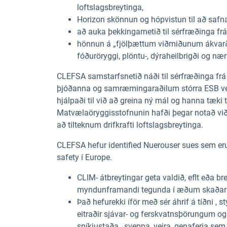
loftslagsbreytinga,
Horizon skönnun og hópvistun til að saf
að auka þekkingarnetið til sérfræðinga 
hönnun á „fjölþættum viðmiðunum ákvarðan
fóðuröryggi, plöntu-, dýraheilbrigði og næ
CLEFSA samstarfsnetið náði til sérfræðinga f
þjóðanna og samræmingaraðilum stórra ESB ver
hjálpaði til við að greina ný mál og hanna tæki 
Matvælaöryggisstofnunin hafði þegar notað við
að tilteknum drifkrafti loftslagsbreytinga.
CLEFSA
hefur ide
ntified Nuer
ous
er sues sem
er
sa
fety
í
E
urope
.
CLIM-
átbreytingar
geta
valdið,
eflt
eða br
myndun
framandi
tegunda
í æðum
skaða
Það
hefur
ekki
í
för
með sér áhrif
á
tíðni
, s
eitraðir sjávar-
og ferskvatnsþörungum og
sníkjustaða
,
sveppa,
veira,
genaferja se