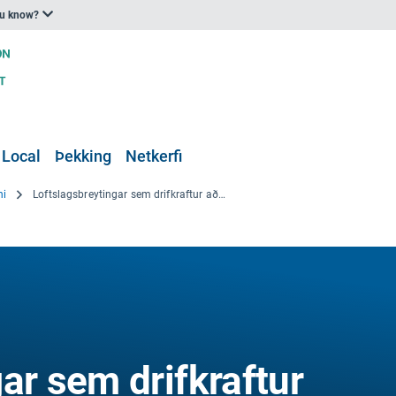
ou know?
 Local
Þekking
Netkerfi
ni
Loftslagsbreytingar sem drifkraftur aðsteðjandi áhættu að því er varðar öryggi matvæla og fóðurs, plöntu-, dýra- og næringargæði
ar sem drifkraftur