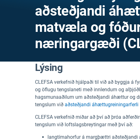
aðsteðjandi áhætt
matvæla og fóðurs
næringargæði (C
Lýsing
CLEFSA verkefnið hjálpaði til við að byggja á f
og öflugu tengslaneti með innlendum og alþjó
hagsmunaaðilum um aðsteðjandi áhættur og drif
tengslum við
aðsteðjandi áhættugreiningarferl
CLEFSA verkefnið miðar að því að þróa aðferðir o
tengslum við loftslagsbreytingar með því að:
langtímahorfur á margþættri aðsteðjandi