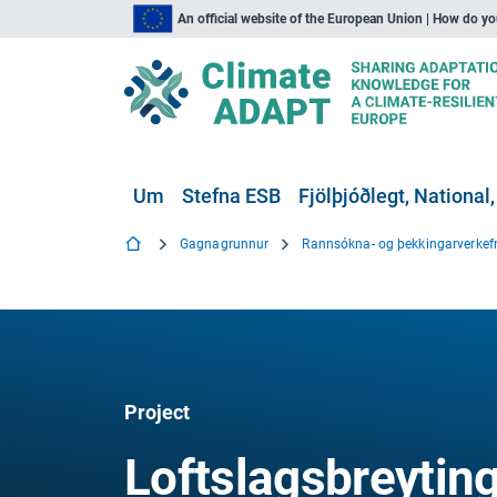
An official website of the European Union | How do y
Um
Stefna ESB
Fjölþjóðlegt, National,
Gagnagrunnur
Rannsókna- og þekkingarverkef
Project
Loftslagsbreyting