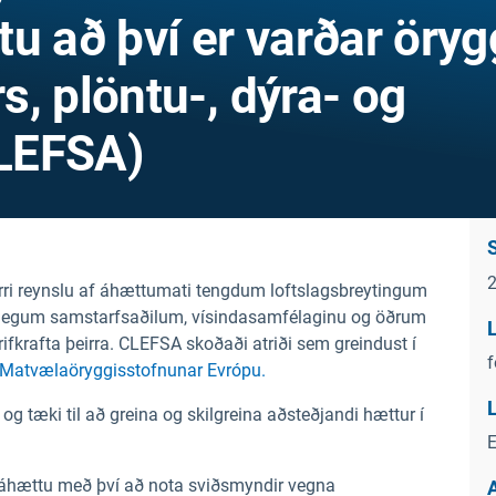
u að því er varðar öryg
, plöntu-, dýra- og
LEFSA)
yrri reynslu af áhættumati tengdum loftslagsbreytingum
ðlegum samstarfsaðilum, vísindasamfélaginu og öðrum
L
krafta þeirra. CLEFSA skoðaði atriði sem greindust í
f
i Matvælaöryggisstofnunar Evrópu.
L
g tæki til að greina og skilgreina aðsteðjandi hættur í
E
 áhættu með því að nota sviðsmyndir vegna