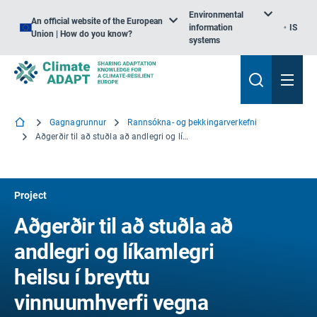
Environmental
An official website of the European
information
IS
Union | How do you know?
systems
Gagnagrunnur
Rannsókna- og þekkingarverkefni
Aðgerðir til að stuðla að andlegri og líkamlegri heilsu í breyttu vinnuumhverfi vegna loftslagsbreytinga, sjálfbærra starfsvenja og grænna starfa
Project
Aðgerðir til að stuðla að
andlegri og líkamlegri
heilsu í breyttu
vinnuumhverfi vegna