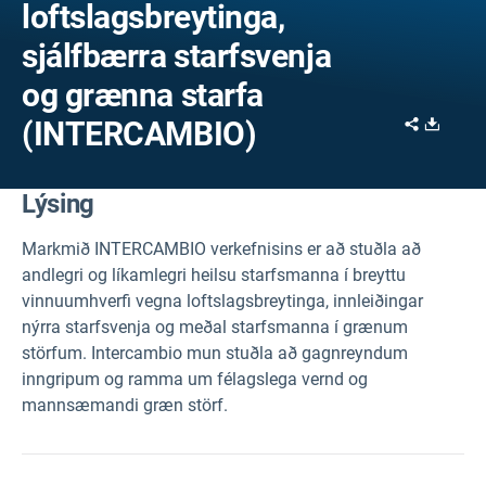
loftslagsbreytinga,
sjálfbærra starfsvenja
og grænna starfa
Share
Downl
(INTERCAMBIO)
Lýsing
Markmið INTERCAMBIO verkefnisins er að stuðla að
andlegri og líkamlegri heilsu starfsmanna í breyttu
vinnuumhverfi vegna loftslagsbreytinga, innleiðingar
nýrra starfsvenja og meðal starfsmanna í grænum
störfum. Intercambio mun stuðla að gagnreyndum
inngripum og ramma um félagslega vernd og
mannsæmandi græn störf.