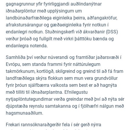
gagnagrunnur yfir fyrirliggjandi auðlindanýtnar
iðnaðarplöntur með upplýsingum um
landbúnaðarfræðilega eiginleika þeirra, aðfangakröfur,
afrakstursárangur og gæðaeiginleika fyrir notkun í
endanlegri notkun. Stuðningskerfi við ákvarðanir (DSS)
verður þróað og fullgilt með virkri þátttöku bænda og
endanlegra notenda.
Samhliða því verður núverandi og framtíðar jaðarsvæði í
Evrópu, sem standa frammi fyrir náttúrulegum
takmörkunum, kortlögð, skilgreind og greind til að fá fram
landfræðilega skýra flokkun sem mun vera grundvöllur
fyrir þróun sjálfbærra valkosta sem best er að hagnýta
með tilliti til iðnaðarplantna. Efnilegustu
nytjaplöntutegundirnar verða greindar með því að nýta sér
djúpstæða reynslu samtakanna og í fjölhæfri nálgun með
hagsmunaaðilum.
Frekari rannsóknaraðgerðir fela í sér gerð nýrra