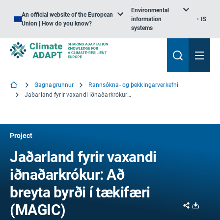
Environmental
An official website of the European
information
IS
Union | How do you know?
systems
Gagnagrunnur
Rannsókna- og þekkingarverkefni
Jaðarland fyrir vaxandi iðnaðarkrókur: Að breyta byrði í tækifæri
Project
Jaðarland fyrir vaxandi
iðnaðarkrókur: Að
breyta byrði í tækifæri
Share
Downl
(MAGIC)