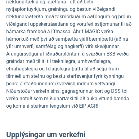
ræktunartækja og -áætlana í átt að betri
nytjaplöntuyrkjum, greiningu og bestun viðeigandi
ræktunaraðferða með takmörkuðum aðföngum og þróun
viðeigandi uppskeruáætlana og vöruferilsstjórnunar til að
hámarka framboð á lífmassa. Áhrif MAGIC verða
hámörkuð með því að samþætta sjálfbærniþætti (að ná
yfir umhverfi, samfélag og hagkerfi) virðiskeðjunnar.
Árangurssögur af iðnaðarplöntum á svæðum ESB verða
greindar með tilliti til tæknilegra, umhverfislegra,
efnahagslegra og félagslegra þátta til að setja fram
tilmæli um stefnu og bestu starfsvenjur fyrir kynningu
þeirra á staðbundnum/svæðisbundnum vettvangi.
Niðurstöður verkefnisins, gagnagrunnur, kort og DSS tól
verða notuð sem miðlunartæki til að auka vitund bænda
og koma á sterkum tengslum við EIP AGRI.
Upplýsingar um verkefni