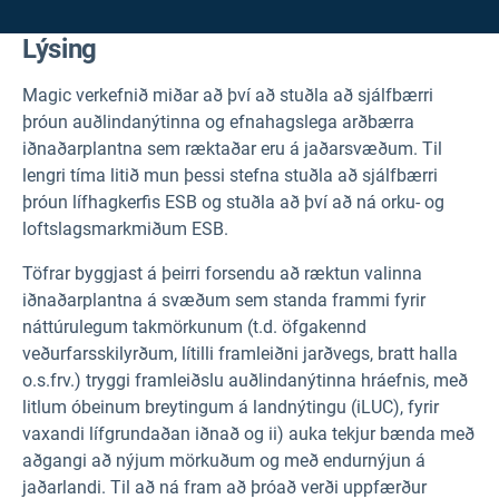
Lýsing
Magic verkefnið miðar að því að stuðla að sjálfbærri
þróun auðlindanýtinna og efnahagslega arðbærra
iðnaðarplantna sem ræktaðar eru á jaðarsvæðum. Til
lengri tíma litið mun þessi stefna stuðla að sjálfbærri
þróun lífhagkerfis ESB og stuðla að því að ná orku- og
loftslagsmarkmiðum ESB.
Töfrar byggjast á þeirri forsendu að ræktun valinna
iðnaðarplantna á svæðum sem standa frammi fyrir
náttúrulegum takmörkunum (t.d. öfgakennd
veðurfarsskilyrðum, lítilli framleiðni jarðvegs, bratt halla
o.s.frv.) tryggi framleiðslu auðlindanýtinna hráefnis, með
litlum óbeinum breytingum á landnýtingu (iLUC), fyrir
vaxandi lífgrundaðan iðnað og ii) auka tekjur bænda með
aðgangi að nýjum mörkuðum og með endurnýjun á
jaðarlandi. Til að ná fram að þróað verði uppfærður