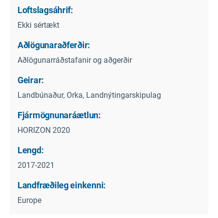
Loftslagsáhrif:
Ekki sértækt
Aðlögunaraðferðir:
Aðlögunarráðstafanir og aðgerðir
Geirar:
Landbúnaður, Orka, Landnýtingarskipulag
Fjármögnunaráætlun:
HORIZON 2020
Lengd:
2017-2021
Landfræðileg einkenni:
Europe