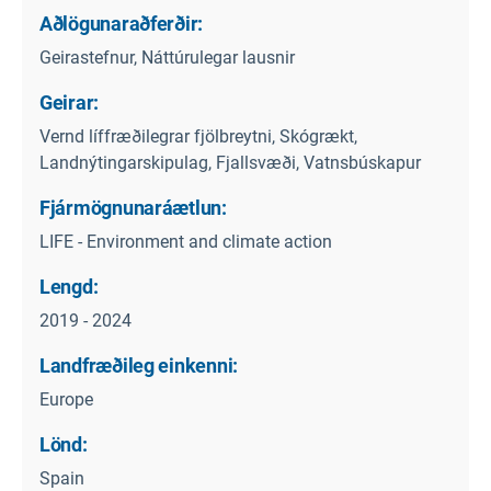
Aðlögunaraðferðir:
Geirastefnur, Náttúrulegar lausnir
Geirar:
Vernd líffræðilegrar fjölbreytni, Skógrækt,
Landnýtingarskipulag, Fjallsvæði, Vatnsbúskapur
Fjármögnunaráætlun:
LIFE - Environment and climate action
Lengd:
2019 - 2024
Landfræðileg einkenni:
Europe
Lönd:
Spain