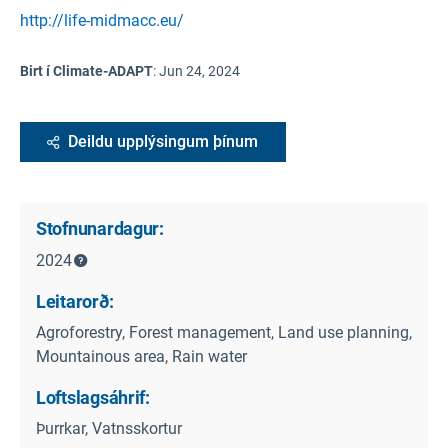
http://life-midmacc.eu/
Birt í Climate-ADAPT
:
Jun 24, 2024
Deildu upplýsingum þínum
Stofnunardagur:
2024
Leitarorð:
Agroforestry, Forest management, Land use planning,
Mountainous area, Rain water
Loftslagsáhrif:
Þurrkar, Vatnsskortur