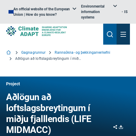
Environmental
An official website of the European
information
IS
Union | How do you know?
systems
Gagnagrunnur
Rannsókna- og þekkingarverkefni
Aðlögun að loftslagsbreytingum í miðju fjalllendis
Project
Aðlögun að
loftslagsbreytingum í
miðju fjalllendis (LIFE
Share
Downl
MIDMACC)