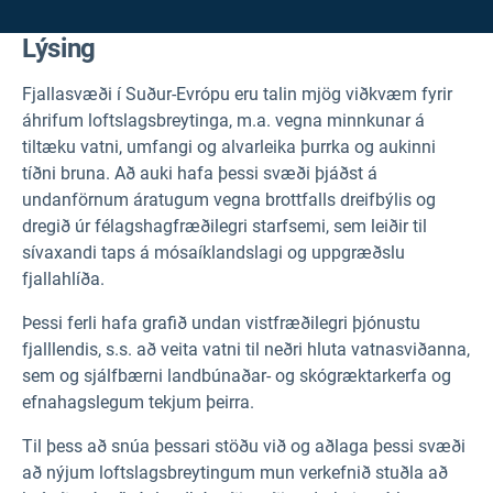
Lýsing
Fjallasvæði í Suður-Evrópu eru talin mjög viðkvæm fyrir
áhrifum loftslagsbreytinga, m.a. vegna minnkunar á
tiltæku vatni, umfangi og alvarleika þurrka og aukinni
tíðni bruna. Að auki hafa þessi svæði þjáðst á
undanförnum áratugum vegna brottfalls dreifbýlis og
dregið úr félagshagfræðilegri starfsemi, sem leiðir til
sívaxandi taps á mósaíklandslagi og uppgræðslu
fjallahlíða.
Þessi ferli hafa grafið undan vistfræðilegri þjónustu
fjalllendis, s.s. að veita vatni til neðri hluta vatnasviðanna,
sem og sjálfbærni landbúnaðar- og skógræktarkerfa og
efnahagslegum tekjum þeirra.
Til þess að snúa þessari stöðu við og aðlaga þessi svæði
að nýjum loftslagsbreytingum mun verkefnið stuðla að