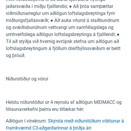
jaðarsvæða í miðju fjalllendis; ● Að þróa samþættar
viðmiðunarreglur um aðlögun loftslagsbreytinga fyrir
miðlungsfjallasvæði; ● Að auka vitund á staðbundnum
og svæðisbundnum vettvangi um samfélagslega og
umhverfislega aðlögun loftslagsbreytinga á fjalllendi; ●
Til að styðja við hvernig evrópsk stefna um aðlögun að
loftslagsbreytingum á fjöllum dreifbýlissvæðum er beitt
og þróuð.
Niðurstöður og vörur
Helstu niðurstöður úr 4 reynslu af aðlögun MIDMACC og
tilraunaverkefni þeirra eru tiltækar hér:
Aðlögun í vínekrum:
Skýrsla með niðurstöðum vöktunar á
framkvæmd C3-aðgerðarinnar á þriðja ári