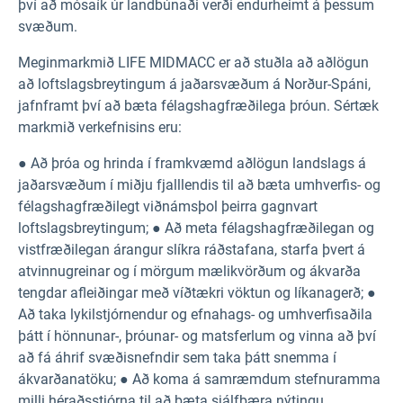
því að mósaík úr landbúnaði verði endurheimt á þessum
svæðum.
Meginmarkmið LIFE MIDMACC er að stuðla að aðlögun
að loftslagsbreytingum á jaðarsvæðum á Norður-Spáni,
jafnframt því að bæta félagshagfræðilega þróun. Sértæk
markmið verkefnisins eru:
● Að þróa og hrinda í framkvæmd aðlögun landslags á
jaðarsvæðum í miðju fjalllendis til að bæta umhverfis- og
félagshagfræðilegt viðnámsþol þeirra gagnvart
loftslagsbreytingum; ● Að meta félagshagfræðilegan og
vistfræðilegan árangur slíkra ráðstafana, starfa þvert á
atvinnugreinar og í mörgum mælikvörðum og ákvarða
tengdar afleiðingar með víðtækri vöktun og líkanagerð; ●
Að taka lykilstjórnendur og efnahags- og umhverfisaðila
þátt í hönnunar-, þróunar- og matsferlum og vinna að því
að fá áhrif svæðisnefndir sem taka þátt snemma í
ákvarðanatöku; ● Að koma á samræmdum stefnuramma
milli héraðsstjórna til að bæta sjálfbæra nýtingu