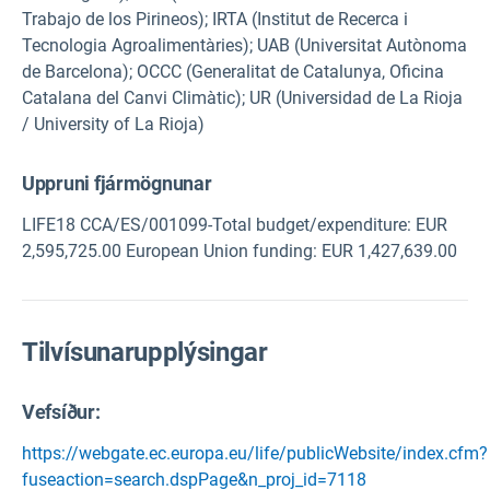
Trabajo de los Pirineos); IRTA (Institut de Recerca i
Tecnologia Agroalimentàries); UAB (Universitat Autònoma
de Barcelona); OCCC (Generalitat de Catalunya, Oficina
Catalana del Canvi Climàtic); UR (Universidad de La Rioja
/ University of La Rioja)
Uppruni fjármögnunar
LIFE18 CCA/ES/001099-Total budget/expenditure: EUR
2,595,725.00 European Union funding: EUR 1,427,639.00
Tilvísunarupplýsingar
Vefsíður:
https://webgate.ec.europa.eu/life/publicWebsite/index.cfm?
fuseaction=search.dspPage&n_proj_id=7118