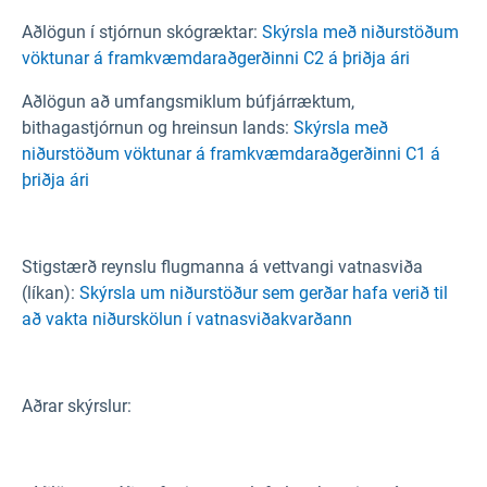
Aðlögun í stjórnun skógræktar:
Skýrsla með niðurstöðum
vöktunar á framkvæmdaraðgerðinni C2 á þriðja ári
Aðlögun að umfangsmiklum búfjárræktum,
bithagastjórnun og hreinsun lands:
Skýrsla með
niðurstöðum vöktunar á framkvæmdaraðgerðinni C1 á
þriðja ári
Stigstærð reynslu flugmanna á vettvangi vatnasviða
(líkan):
Skýrsla um niðurstöður sem gerðar hafa verið til
að vakta niðurskölun í vatnasviðakvarðann
Aðrar skýrslur: