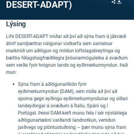
Share
Downl
DESERT-ADAPT)
Lýsing
Life DESERT-ADAPT miðar að því að sýna fram á jákvæð
áhrif samþættrar nálgunar vistkerfa sem sameinar
markmið um aðlögun og mildun loftslagsbreytinga og
bættra félagshagfræðilegra þróunarmöguleika á svæðum
sem verða fyrir hnignun lands og eyðimerkurmyndun. Það
mun:
Sýna fram á aðlögunarlíkön fyrir
eyðimerkurmyndun (DAM), sem miða að því að
sporna gegn eyðingu eyðimerkurmyndunar og síðari
landeyðingar á svæðum á Ítalíu, Spáni og í
Portúgal. Þessi DAM-kerfi munu fela í sér nýstárlega
aðlögunartækni varðandi landnotkun, verndun
jarðvegs og plöntustuðning — þær munu sýna fram