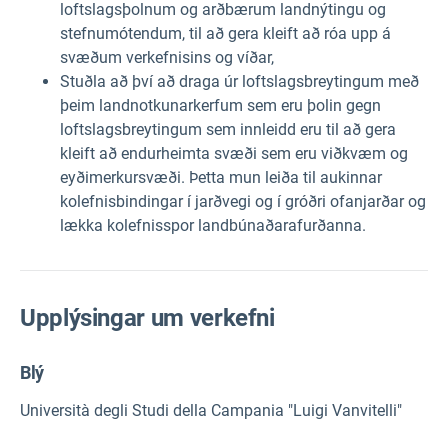
loftslagsþolnum og arðbærum landnýtingu og
stefnumótendum, til að gera kleift að róa upp á
svæðum verkefnisins og víðar,
Stuðla að því að draga úr loftslagsbreytingum með
þeim landnotkunarkerfum sem eru þolin gegn
loftslagsbreytingum sem innleidd eru til að gera
kleift að endurheimta svæði sem eru viðkvæm og
eyðimerkursvæði. Þetta mun leiða til aukinnar
kolefnisbindingar í jarðvegi og í gróðri ofanjarðar og
lækka kolefnisspor landbúnaðarafurðanna.
Upplýsingar um verkefni
Blý
Università degli Studi della Campania "Luigi Vanvitelli"