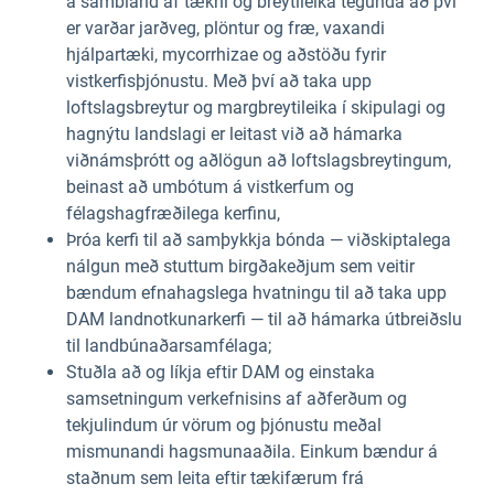
á sambland af tækni og breytileika tegunda að því
er varðar jarðveg, plöntur og fræ, vaxandi
hjálpartæki, mycorrhizae og aðstöðu fyrir
vistkerfisþjónustu. Með því að taka upp
loftslagsbreytur og margbreytileika í skipulagi og
hagnýtu landslagi er leitast við að hámarka
viðnámsþrótt og aðlögun að loftslagsbreytingum,
beinast að umbótum á vistkerfum og
félagshagfræðilega kerfinu,
Þróa kerfi til að samþykkja bónda — viðskiptalega
nálgun með stuttum birgðakeðjum sem veitir
bændum efnahagslega hvatningu til að taka upp
DAM landnotkunarkerfi — til að hámarka útbreiðslu
til landbúnaðarsamfélaga;
Stuðla að og líkja eftir DAM og einstaka
samsetningum verkefnisins af aðferðum og
tekjulindum úr vörum og þjónustu meðal
mismunandi hagsmunaaðila. Einkum bændur á
staðnum sem leita eftir tækifærum frá