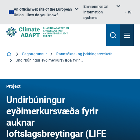
Environmental
An official website of the European
information
IS
Union | How do you know?
systems
Gagnagrunnur
Rannsókna- og þekkingarverkefni
Undirbúningur eyðimerkursvæða fyrir auknar loftslagsbreytingar
Project
Undirbúningur
eyðimerkursvæða fyrir
auknar
loftslagsbreytingar (LIFE