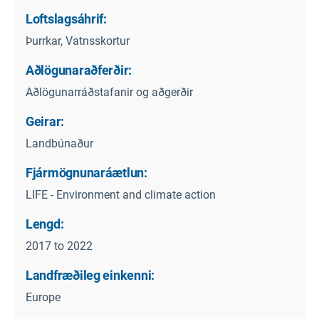
Loftslagsáhrif:
Þurrkar, Vatnsskortur
Aðlögunaraðferðir:
Aðlögunarráðstafanir og aðgerðir
Geirar:
Landbúnaður
Fjármögnunaráætlun:
LIFE - Environment and climate action
Lengd:
2017 to 2022
Landfræðileg einkenni:
Europe