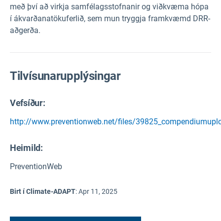
með því að virkja samfélagsstofnanir og viðkvæma hópa
í ákvarðanatökuferlið, sem mun tryggja framkvæmd DRR-
aðgerða.
Tilvísunarupplýsingar
Vefsíður:
http://www.preventionweb.net/files/39825_compendiumupl
Heimild
:
PreventionWeb
Birt í Climate-ADAPT
:
Apr 11, 2025