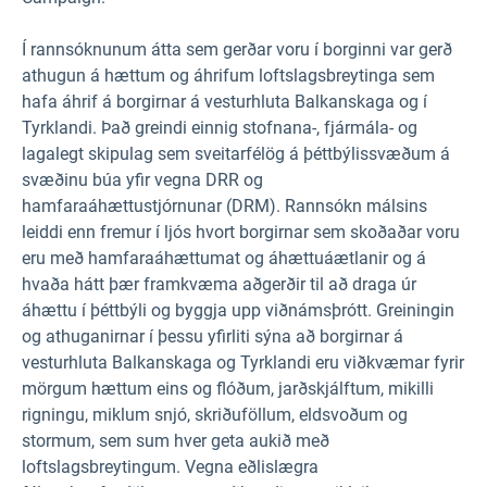
Í rannsóknunum átta sem gerðar voru í borginni var gerð
athugun á hættum og áhrifum loftslagsbreytinga sem
hafa áhrif á borgirnar á vesturhluta Balkanskaga og í
Tyrklandi. Það greindi einnig stofnana-, fjármála- og
lagalegt skipulag sem sveitarfélög á þéttbýlissvæðum á
svæðinu búa yfir vegna DRR og
hamfaraáhættustjórnunar (DRM). Rannsókn málsins
leiddi enn fremur í ljós hvort borgirnar sem skoðaðar voru
eru með hamfaraáhættumat og áhættuáætlanir og á
hvaða hátt þær framkvæma aðgerðir til að draga úr
áhættu í þéttbýli og byggja upp viðnámsþrótt. Greiningin
og athuganirnar í þessu yfirliti sýna að borgirnar á
vesturhluta Balkanskaga og Tyrklandi eru viðkvæmar fyrir
mörgum hættum eins og flóðum, jarðskjálftum, mikilli
rigningu, miklum snjó, skriðuföllum, eldsvoðum og
stormum, sem sum hver geta aukið með
loftslagsbreytingum. Vegna eðlislægra