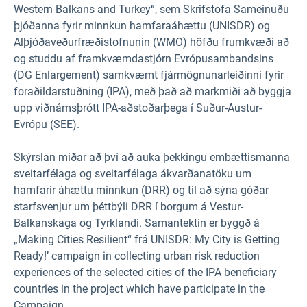
Western Balkans and Turkey“, sem Skrifstofa Sameinuðu
þjóðanna fyrir minnkun hamfaraáhættu (UNISDR) og
Alþjóðaveðurfræðistofnunin (WMO) höfðu frumkvæði að
og studdu af framkvæmdastjórn Evrópusambandsins
(DG Enlargement) samkvæmt fjármögnunarleiðinni fyrir
foraðildarstuðning (IPA), með það að markmiði að byggja
upp viðnámsþrótt IPA-aðstoðarþega í Suður-Austur-
Evrópu (SEE).
Skýrslan miðar að því að auka þekkingu embættismanna
sveitarfélaga og sveitarfélaga ákvarðanatöku um
hamfarir áhættu minnkun (DRR) og til að sýna góðar
starfsvenjur um þéttbýli DRR í borgum á Vestur-
Balkanskaga og Tyrklandi. Samantektin er byggð á
„Making Cities Resilient“ frá UNISDR: My City is Getting
Ready!’ campaign in collecting urban risk reduction
experiences of the selected cities of the IPA beneficiary
countries in the project which have participate in the
Campaign.