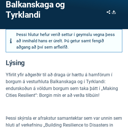
Balkanskaga og
Share
Downl
Tyrklandi
Þessi hlutur hefur verið settur í geymslu vegna þess
að innihald hans er úrelt. Þú getur samt fengið
aðgang að því sem arfleifð.
Lýsing
Yfirlit yfir aðgerðir til að draga úr hættu á hamförum í
borgum á vesturhluta Balkanskaga og í Tyrklandi:
endurskoðun á völdum borgum sem taka þátt í „Making
Cities Resilient“: Borgin mín er að verða tilbúin!
Þessi skýrsla er afrakstur samantektar sem var unnin sem
hluti af verkefninu „Building Resilience to Disasters in