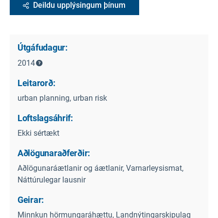
Deildu upplýsingum þínum
Útgáfudagur:
2014
Leitarorð:
urban planning, urban risk
Loftslagsáhrif:
Ekki sértækt
Aðlögunaraðferðir:
Aðlögunaráætlanir og áætlanir, Varnarleysismat,
Náttúrulegar lausnir
Geirar:
Minnkun hörmungaráhættu, Landnýtingarskipulag