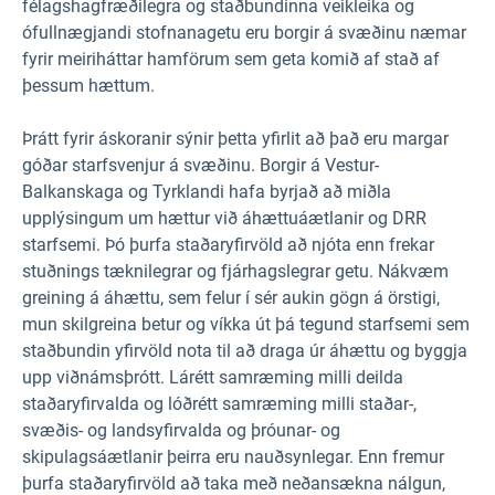
félagshagfræðilegra og staðbundinna veikleika og
ófullnægjandi stofnanagetu eru borgir á svæðinu næmar
fyrir meiriháttar hamförum sem geta komið af stað af
þessum hættum.
Þrátt fyrir áskoranir sýnir þetta yfirlit að það eru margar
góðar starfsvenjur á svæðinu. Borgir á Vestur-
Balkanskaga og Tyrklandi hafa byrjað að miðla
upplýsingum um hættur við áhættuáætlanir og DRR
starfsemi. Þó þurfa staðaryfirvöld að njóta enn frekar
stuðnings tæknilegrar og fjárhagslegrar getu. Nákvæm
greining á áhættu, sem felur í sér aukin gögn á örstigi,
mun skilgreina betur og víkka út þá tegund starfsemi sem
staðbundin yfirvöld nota til að draga úr áhættu og byggja
upp viðnámsþrótt. Lárétt samræming milli deilda
staðaryfirvalda og lóðrétt samræming milli staðar-,
svæðis- og landsyfirvalda og þróunar- og
skipulagsáætlanir þeirra eru nauðsynlegar. Enn fremur
þurfa staðaryfirvöld að taka með neðansækna nálgun,