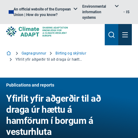
Environmental
An official website of the European
information
IS
Union | How do you know?
systems
Gagnagrunnur
Birting og skýrslur
Yfirlit yfir aðgerðir til að draga úr hættu á hamförum í borgum á vesturhluta Balkanskaga og Tyrklandi
Publications and reports
Yfirlit yfir aðgerðir til að
draga úr hættu á
hamförum í borgum á
vesturhluta