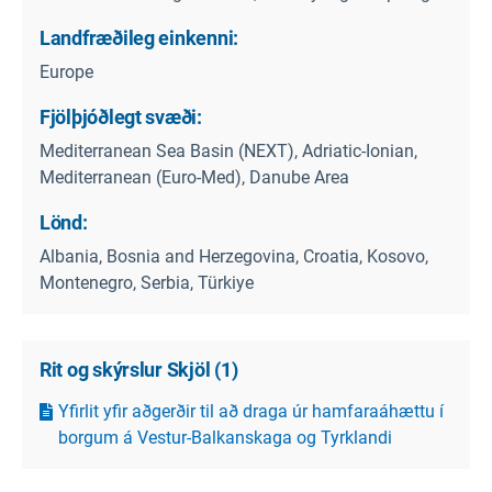
Landfræðileg einkenni:
Europe
Fjölþjóðlegt svæði:
Mediterranean Sea Basin (NEXT), Adriatic-Ionian,
Mediterranean (Euro-Med), Danube Area
Lönd:
Albania, Bosnia and Herzegovina, Croatia, Kosovo,
Montenegro, Serbia, Türkiye
Rit og skýrslur Skjöl
(
1
)
Yfirlit yfir aðgerðir til að draga úr hamfaraáhættu í
borgum á Vestur-Balkanskaga og Tyrklandi