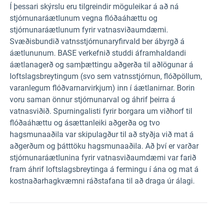
Í þessari skýrslu eru tilgreindir möguleikar á að ná
stjórnunaráætlunum vegna flóðaáhættu og
stjórnunaráætlunum fyrir vatnasviðaumdæmi.
Svæðisbundið vatnsstjórnunaryfirvald ber ábyrgð á
áætlununum. BASE verkefnið studdi áframhaldandi
áætlanagerð og samþættingu aðgerða til aðlögunar á
loftslagsbreytingum (svo sem vatnsstjórnun, flóðpöllum,
varanlegum flóðvarnarvirkjum) inn í áætlanirnar. Borin
voru saman önnur stjórnunarval og áhrif þeirra á
vatnasviðið. Spurningalisti fyrir borgara um viðhorf til
flóðaáhættu og ásættanleiki aðgerða og tvo
hagsmunaaðila var skipulagður til að styðja við mat á
aðgerðum og þátttöku hagsmunaaðila. Að því er varðar
stjórnunaráætlunina fyrir vatnasviðaumdæmi var farið
fram áhrif loftslagsbreytinga á fermingu í ána og mat á
kostnaðarhagkvæmni ráðstafana til að draga úr álagi.