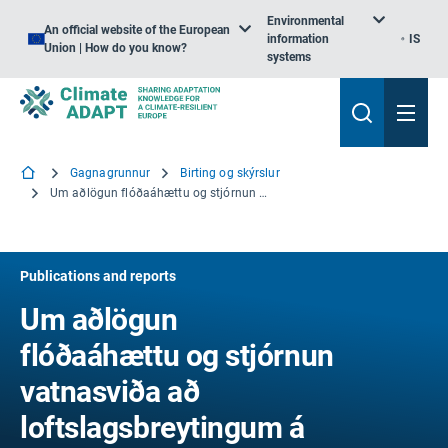
Environmental
An official website of the European
information
IS
Union | How do you know?
systems
Gagnagrunnur
Birting og skýrslur
Um aðlögun flóðaáhættu og stjórnun vatnasviða að loftslagsbreytingum á vatnasviðaumdæmi Kalajoki, Finnlandi
Publications and reports
Um aðlögun
flóðaáhættu og stjórnun
vatnasviða að
loftslagsbreytingum á