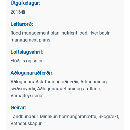
Útgáfudagur:
2016
Leitarorð:
flood management plan, nutrient load, river basin
management plans
Loftslagsáhrif:
Flóð, Ís og snjór
Aðlögunaraðferðir:
Aðlögunarráðstafanir og aðgerðir, Athuganir og
sviðsmyndir, Aðlögunaráætlanir og áætlanir,
Varnarleysismat
Geirar:
Landbúnaður, Minnkun hörmungaráhættu, Skógrækt,
Vatnsbúskapur