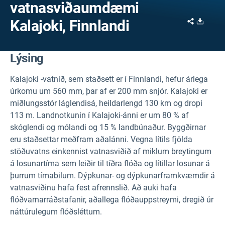
vatnasviðaumdæmi
Share
Downl
Kalajoki, Finnlandi
Lýsing
Kalajoki
-vatnið, sem staðsett er í Finnlandi, hefur árlega
úrkomu um 560 mm, þar af er 200 mm snjór. Kalajoki er
miðlungsstór láglendisá, heildarlengd 130 km og dropi
113 m. Landnotkunin í Kalajoki-ánni er um 80 % af
skóglendi og mólandi og 15 % landbúnaður. Byggðirnar
eru staðsettar meðfram aðalánni. Vegna lítils fjölda
stöðuvatns einkennist vatnasviðið af miklum breytingum
á losunartíma sem leiðir til tíðra flóða og lítillar losunar á
þurrum tímabilum. Dýpkunar- og dýpkunarframkvæmdir á
vatnasviðinu hafa fest afrennslið. Að auki hafa
flóðvarnarráðstafanir, aðallega flóðauppstreymi, dregið úr
náttúrulegum flóðsléttum.