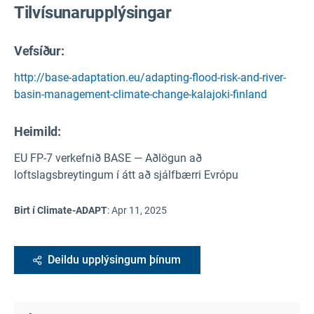
Tilvísunarupplýsingar
Vefsíður:
http://base-adaptation.eu/adapting-flood-risk-and-river-
basin-management-climate-change-kalajoki-finland
Heimild
:
EU FP-7 verkefnið BASE — Aðlögun að
loftslagsbreytingum í átt að sjálfbærri Evrópu
Birt í Climate-ADAPT
:
Apr 11, 2025
Deildu upplýsingum þínum