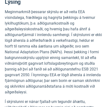
Lýsing
Meginmarkmið þessarar skýrslu er að veita EEA
vísindalega, fræðilega og hagnýta þekkingu á tveimur
lykilhugtökum, þ.e. aðlögunarkostnaði og
aðgerðaleysiskostnaði, og hvernig þau hafa áhrif á
aðlögunarfjármál í innlendu samhengi. Í skýrslunni er ekki
lögð áhersla á aðferðafræði á verkefnastigi, heldur er
horft til ramma eða áætlana um aðgerðir, svo sem
National Adaptation Plans (NAPs). Þessi þekking í formi
bakgrunnsskýrslu upplýsir einnig samantekt, til að efla
viðnámsþrótt gagnvart loftslagsbreytingum og stuðla
þannig að því að farið sé að aðlögunarstefnu ESB 2021
gagnvart 2050. Í kynningu EEA er lögð áhersla á innlenda
fjármögnun aðlögunar, þar sem borin er saman skilvirkni
og skilvirkni aðlögunarráðstafana á móti kostnaði við
aðgerðaleysi.
Í skýrslunni er nánar fjallað um tegundir áhættu,