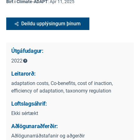
Birt í Climate-ADAPT
:
Apr 11, 2025
Deildu upplýsingum þínum
Útgáfudagur:
2022
Leitarorð:
adaptation costs, Co-benefits, cost of inaction,
efficiency of adaptation, taxonomy regulation
Loftslagsáhrif:
Ekki sértækt
Aðlögunaraðferðir:
Aðlögunarráðstafanir og aðgerðir