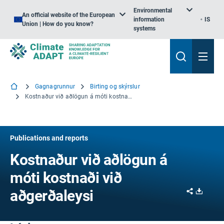
Environmental
An official website of the European
information
IS
Union | How do you know?
systems
Gagnagrunnur
Birting og skýrslur
Kostnaður við aðlögun á móti kostnaði við aðgerðaleysi
Publications and reports
Kostnaður við aðlögun á
móti kostnaði við
Share
Downl
aðgerðaleysi