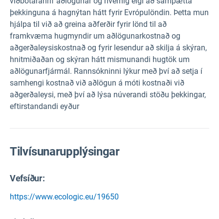
viðbótaráhrif aðlögunar og hvernig eigi að samþætta
þekkinguna á hagnýtan hátt fyrir Evrópulöndin. Þetta mun
hjálpa til við að greina aðferðir fyrir lönd til að
framkvæma hugmyndir um aðlögunarkostnað og
aðgerðaleysiskostnað og fyrir lesendur að skilja á skýran,
hnitmiðaðan og skýran hátt mismunandi hugtök um
aðlögunarfjármál. Rannsókninni lýkur með því að setja í
samhengi kostnað við aðlögun á móti kostnaði við
aðgerðaleysi, með því að lýsa núverandi stöðu þekkingar,
eftirstandandi eyður
Tilvísunarupplýsingar
Vefsíður:
https://www.ecologic.eu/19650