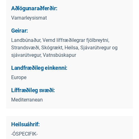
Aðlögunaraðferðir:
Varnarleysismat
Geirar:
Landbúnaður, Vernd líffræðilegrar fjölbreytni,
Strandsvæði, Skógrækt, Heilsa, Sjávarútvegur og
sjávarútvegur, Vatnsbúskapur
Landfræðileg einkenni:
Europe
Líffræðileg svæði:
Mediterranean
Heilsuáhrif:
-ÓSPECIFIK-