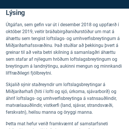
Lýsing
Útgáfan, sem gefin var út í desember 2018 og uppfærð í
október 2019, veitir bráðabirgðaniðurstöður um mat á
áhættu sem tengist loftslags- og umhverfisbreytingum á
Miðjarðarhafssvæðinu. Það stuðlar að þekkingu þvert á
greinar til að veita betri skilning á samanlagðri áhættu
sem stafar af nýlegum hröðum loftslagsbreytingum og
breytingum á landnýtingu, aukinni mengun og minnkandi
líffræðilegri fjölbreytni.
Skjalið sýnir staðreyndir um loftslagsbreytingar á
Miðjarðarhafi (hiti í lofti og sjó, úrkoma, sjávarborð) og
áhrif loftslags- og umhverfisbreytinga á vatnsauðlindir,
matvælaauðlindir, vistkerfi (land, sjávar, strandsvæði,
ferskvatn), heilsu manna og öryggi manna.
Þetta mat hefur verið framkvæmt af samstarfsneti