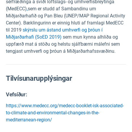
sérfræðinga á sviði loftslags- og umhverfisbreytinga
(MedECC)
,
sem er studd af Sambandinu um
Miðjarðarhafið og Pan Bleu (UNEP/MAP Regional Activity
Center). Bæklingurinn er einnig hluti af framlagi MedECC
til 2019
skýrslu um ástand umhverfi og þróun í
Miðjarðarhafi (SoED 2019)
sem mun kynna alhliða og
uppfærð mat á stöðu og helstu sjálfbærni málefni sem
tengjast umhverfi og þróun á Miðjarðarhafssvæðinu.
Tilvísunarupplýsingar
Vefsíður:
https://www.medecc.org/medecc-booklet-isk-associated-
to-climate-and-environmental-changes-in-the-
mediterranean-region/