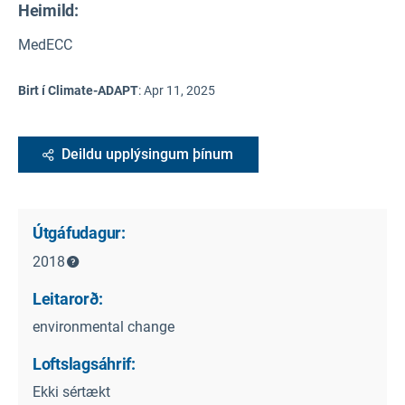
Heimild
:
MedECC
Birt í Climate-ADAPT
:
Apr 11, 2025
Deildu upplýsingum þínum
Útgáfudagur:
2018
Leitarorð:
environmental change
Loftslagsáhrif:
Ekki sértækt