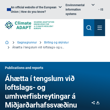
Environmental
An official website of the European
information
IS
Union | How do you know?
systems
Gagnagrunnur
Birting og skýrslur
Áhætta í tengslum við loftslags- og umhverfisbreytingar á Miðjarðarhafssvæðinu
Publications and reports
Áhætta í tengslum við
loftslags- og
umhverfisbreytingar á
Share
Downl
Miðjarðarhafssvæðinu