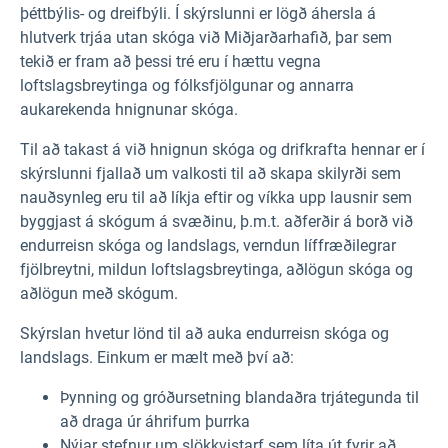
þéttbýlis- og dreifbýli. Í skýrslunni er lögð áhersla á
hlutverk trjáa utan skóga við Miðjarðarhafið, þar sem
tekið er fram að þessi tré eru í hættu vegna
loftslagsbreytinga og fólksfjölgunar og annarra
aukarekenda hnignunar skóga.
Til að takast á við hnignun skóga og drifkrafta hennar er í
skýrslunni fjallað um valkosti til að skapa skilyrði sem
nauðsynleg eru til að líkja eftir og víkka upp lausnir sem
byggjast á skógum á svæðinu, þ.m.t. aðferðir á borð við
endurreisn skóga og landslags, verndun líffræðilegrar
fjölbreytni, mildun loftslagsbreytinga, aðlögun skóga og
aðlögun með skógum.
Skýrslan hvetur lönd til að auka endurreisn skóga og
landslags. Einkum er mælt með því að:
Þynning og gróðursetning blandaðra trjátegunda til
að draga úr áhrifum þurrka
Nýjar stefnur um slökkvistarf sem líta út fyrir að