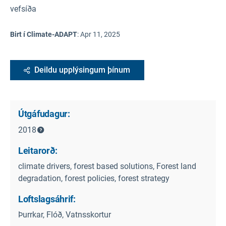
vefsíða
Birt í Climate-ADAPT
:
Apr 11, 2025
Deildu upplýsingum þínum
Útgáfudagur:
2018
Leitarorð:
climate drivers, forest based solutions, Forest land
degradation, forest policies, forest strategy
Loftslagsáhrif:
Þurrkar, Flóð, Vatnsskortur