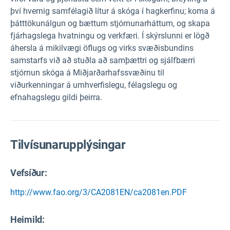
því hvernig samfélagið lítur á skóga í hagkerfinu; koma á
þátttökunálgun og bættum stjórnunarháttum, og skapa
fjárhagslega hvatningu og verkfæri. Í skýrslunni er lögð
áhersla á mikilvægi öflugs og virks svæðisbundins
samstarfs við að stuðla að samþættri og sjálfbærri
stjórnun skóga á Miðjarðarhafssvæðinu til
viðurkenningar á umhverfislegu, félagslegu og
efnahagslegu gildi þeirra.
Tilvísunarupplýsingar
Vefsíður:
http://www.fao.org/3/CA2081EN/ca2081en.PDF
Heimild
: