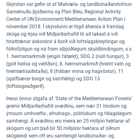
Skýrslan var gefin út af Matvæla- og landbúnaðarstofnun
Sameinuðu þjóðanna og Plan Bleu, Regional Activity
Center of UN Environment/Mediterranean Action Plan í
nóvember 2018. Í skýrslunni er lögð áhersla á framlag
skóga og trjáa við Miðjarðarhafið til að takast á við
hnattrænar áskoranir á borð við loftslagsbreytingar og
fólksfjölgun og ná fram alþjóðlegum skuldbindingum, s.s.
1. heimsmarkmiði (engin fátækt), SDG 2 (núll hungur), 3
(góð heilsa og vellíðan), 6. heimsmarkmið (hreint vatn og
hreinlætisaðstaða), 8 (frábær vinna og hagvöxtur), 11
(sjálfbærar borgir og samfélög) og SDG 13
(loftslagsaðgerð).
Þessi önnur útgáfa af 'State of the Mediterranean Forests’
greinir Miðjarðarhafið svæðinu, sem nær 31 löndum og
ýmsum umhverfis-, efnahags-, pólitískum og félagslegum
samhengi. Á svæðinu eru meira en 25 milljón hektarar af
skógum og um það bil 50 milljónir hektara af öðrum
skóglendi sem oft eru samtengd landbúnaðar- og