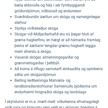
bæla eldsvoða og fela í sér fyrirbyggjandi
gróðurstjórnun, viðbúnað og endurreisn
Svæðisbundin áætlun um skóga og sameiginlegar
stefnur
Styrkja virðiskeðjur skóga
Skógar við Miðjarðarhafið eru nú þegar hluti af
græna hagkerfinu, en hægt er að hámarka framlag
þeirra ef áætlanir tengdar grænu hagkerfi leggja
meiri áherslu á skóga.
Vaxandi skógar, almenningsgarðar og
grænmetisgarðar í þéttbýli
Að koma á öflugu samstarfi einkaaðila og opinberra
aðila um skógarstjórnun
Beiting leiðbeininga Matvæla- og
landbúnaðarstofnunar Sameinuðu þjóðanna um
endurheimt hnignaðra skóga og landslags
Í skýrslunni er m.a. mælt með: viðurkenna efnahagslegt
virði vara og þjónustu sem veitt er í skógum, breyting á