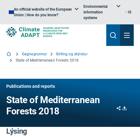
Environmental
An official website of the European
information
IS
Union | How do you know?
systems
Gagnagrunnur
Birting og skýrslur
State of Mediterranean Forests 2018
Publications and reports
State of Mediterranean
Share
Downl
Forests 2018
Lýsing