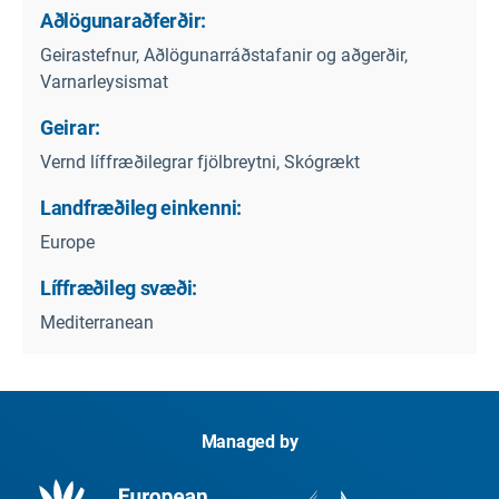
Aðlögunaraðferðir:
Geirastefnur, Aðlögunarráðstafanir og aðgerðir,
Varnarleysismat
Geirar:
Vernd líffræðilegrar fjölbreytni, Skógrækt
Landfræðileg einkenni:
Europe
Líffræðileg svæði:
Mediterranean
Managed by