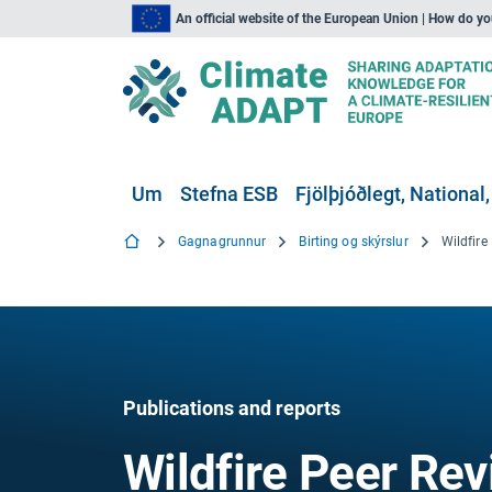
An official website of the European Union | How do y
Um
Stefna ESB
Fjölþjóðlegt, National,
Gagnagrunnur
Birting og skýrslur
Publications and reports
Wildfire Peer Rev