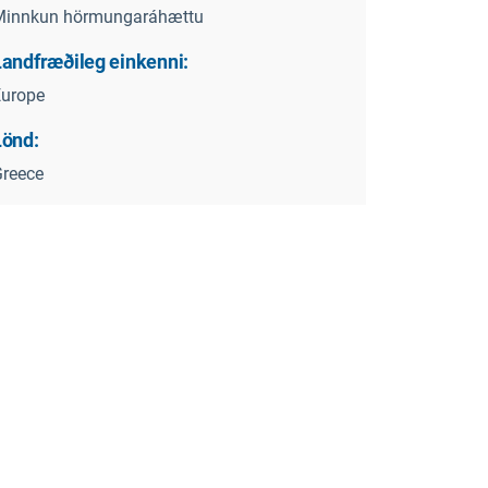
Minnkun hörmungaráhættu
Landfræðileg einkenni:
Europe
Lönd:
reece