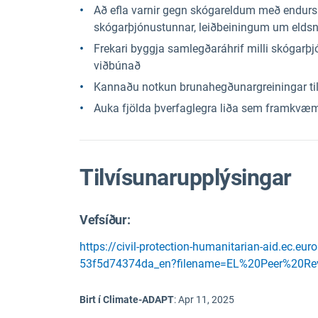
Að efla varnir gegn skógareldum með endurs
skógarþjónustunnar, leiðbeiningum um eldsne
Frekari byggja samlegðaráhrif milli skógarþj
viðbúnað
Kannaðu notkun brunahegðunargreiningar til
Auka fjölda þverfaglegra liða sem framkvæ
Tilvísunarupplýsingar
Vefsíður:
https://civil-protection-humanitarian-aid.ec
53f5d74374da_en?filename=EL%20Peer%20Revi
Birt í Climate-ADAPT
:
Apr 11, 2025