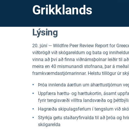
Grikklands
Lýsing
20. júní — Wildfire Peer Review Report for Greec
viðbrögð við skógareldum og bata og inniheldu
vinna að því að finna viðnámsþolnar leiðir til 
meira en 40 mismunandi stofnana, þar á meðal g
framkvæmdastjórnarinnar. Helstu tillögur úr ský
Þróa innlenda áætlun um áhættustjórnun ve
Uppfæra hættu- og hættukortin, ásamt uppf
fyrir tengisvæði villtra landsvæða og þéttbýli
Hagræða skipulagsferlum í tengslum við skóg
Styrkja getu staðaryfirvalda til að þróa o
skógarelda