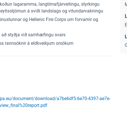
koðun lagaramma, langtímafjárveitingu, styrkingu
ytisstjórnun á sviði landslags og vitundarvakningu
ónustunnar og Hellenic Fire Corps um forvarnir og
 að styðja við samhæfingu svars
ma rannsóknir á eldkveikjum orsökum
G
.europa.eu/document/download/a7be6df5-6e70-4397-ae7e-
ew_final%20report.pdf