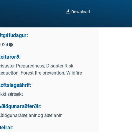
Download
Útgáfudagur:
2024
eitarorð:
isaster Preparedness, Disaster Risk
eduction, Forest fire prevention, Wildfire
oftslagsáhrif:
kki sértækt
Aðlögunaraðferðir:
ðlögunaráætlanir og áætlanir
eirar: