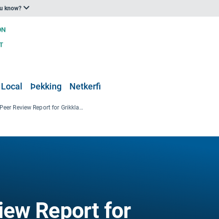
ou know?
 Local
Þekking
Netkerfi
Wildfire Peer Review Report for Grikklands
iew Report for