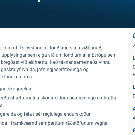
e kom út. Í skýrslunni er lögð áhersla á viðbúnað,
r upplýsingar sem eiga við um lönd um alla Evrópu sem
L
að bregðast við eldhættu. Það táknar sameinaða vinnu
D
rískra yfirvalda, jafningjasérfræðinga og
R
rslunni eru m.a.:
L
gna skógarelda
E
ærðu áhættumati á skógareldum og greiningu á áhættu
s
arelda og fela í sér reglulega endurskoðun
A
g hrinda í framkvæmd samþættum ráðstöfunum vegna
G